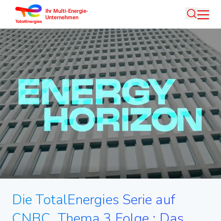
Ihr Multi-Energie-
Direkt
Unternehmen
Suche
zum
Inhalt
Die TotalEnergies Serie auf
CNBC. Thema 3.Folge : Das