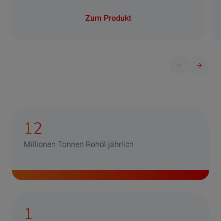
Zum Produkt
Vorherige Folie
Nächste 
12
Millionen Tonnen Rohöl jährlich
1