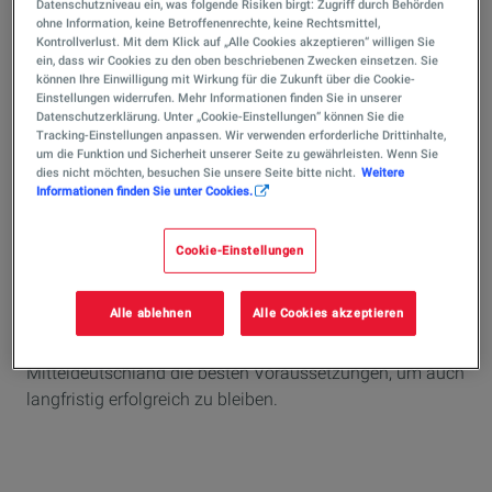
Datenschutzniveau ein, was folgende Risiken birgt: Zugriff durch Behörden
Bitumen, Methanol und viele weitere Spezialprodukte für
ohne Information, keine Betroffenenrechte, keine Rechtsmittel,
Kontrollverlust. Mit dem Klick auf „Alle Cookies akzeptieren“ willigen Sie
die chemische Industrie kommen aus dem Unternehmen,
ein, dass wir Cookies zu den oben beschriebenen Zwecken einsetzen. Sie
das die nachhaltige Entwicklung in den Mittelpunkt
können Ihre Einwilligung mit Wirkung für die Zukunft über die Cookie-
Einstellungen widerrufen. Mehr Informationen finden Sie in unserer
seiner Aktivitäten stellt.
Datenschutzerklärung. Unter „Cookie-Einstellungen“ können Sie die
Tracking-Einstellungen anpassen. Wir verwenden erforderliche Drittinhalte,
Für die Region trägt das Unternehmen sowohl als eines
um die Funktion und Sicherheit unserer Seite zu gewährleisten. Wenn Sie
der umsatzstärksten Unternehmen in Mitteldeutschland,
dies nicht möchten, besuchen Sie unsere Seite bitte nicht.
Weitere
Informationen finden Sie unter Cookies.
als auch als systemrelevante Infrastruktureinrichtung
und nicht zuletzt als Motor für innovative technologische
Entwicklungen eine hohe Verantwortung.
Cookie-Einstellungen
Mit einer großartigen Mannschaft, einer modernen
Alle ablehnen
Alle Cookies akzeptieren
Raffinerie und umfassenden Strategien für eine
nachhaltige Zukunft hat die TotalEnergies Raffinerie
Mitteldeutschland die besten Voraussetzungen, um auch
langfristig erfolgreich zu bleiben.