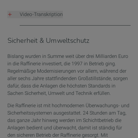
Video-Transkription
00:01 - 00:17: Deutschland. Leuna. Wir stoßen
momentan um die 3 Millionen Tonnen CO2 pro Jahr aus.
Sicherheit & Umweltschutz
Und unser Hauptziel ist es den Ausstoß um mehr als
50% bis 2030 zu verringern.
Bislang wurden in Summe weit über drei Milliarden Euro
00:18 - 00:53: Reduzierung der CO2-Emissionen in der
in die Raffinerie investiert, die 1997 in Betrieb ging.
Raffinerie Leuna. Marc Pecquet Nachhaltigkeit Manager.
Regelmäßige Modernisierungen vor allem, während der
Eine der Herausforderungen ist der technologische
aller sechs Jahre stattfindenden Großstillstände, sorgen
Wandel. Der Wandel von traditionellen Methoden zu
dafür, dass die Anlagen die höchsten Standards in
grünen Technologien wird kosten und braucht
Sachen Sicherheit, Umwelt und Technik erfüllen.
Innovation in der Zukunft. Einige davon befassen sich
mit der Dekarbonisierung der von uns genutzten Energie.
Die Raffinerie ist mit hochmodernen Überwachungs- und
Zum Beispiel durch die Nutzung von Strom aus
Sicherheitssystemen ausgestattet. 24 Stunden am Tag,
erneuerbaren Energien. Zum Teil geht es um die
das ganze Jahr hinweg werden im Schichtbetrieb die
Optimierung der effizienten Nutzung von Abwärme. Und
Anlagen bedient und überwacht, damit ist ständig für
Wasserstoff ist auch einer der Kernpunkte unseres
den sicheren Betrieb der Raffinerie gesorgt. Mit