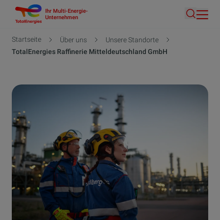
Ihr Multi-Energie-
Direkt
Unternehmen
Suche
zum
Inhalt
Pfadnavigation
Startseite
Über uns
Unsere Standorte
TotalEnergies Raffinerie Mitteldeutschland GmbH