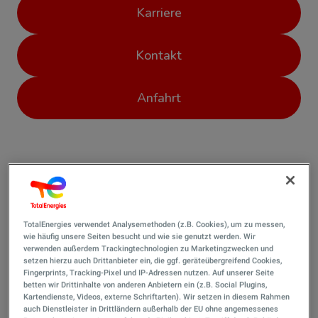
Karriere
Kontakt
Anfahrt
Über uns
TotalEnergies verwendet Analysemethoden (z.B. Cookies), um zu messen,
wie häufig unsere Seiten besucht und wie sie genutzt werden. Wir
Eingebettet in den größten zusammenhängenden
verwenden außerdem Trackingtechnologien zu Marketingzwecken und
setzen hierzu auch Drittanbieter ein, die ggf. geräteübergreifend Cookies,
Chemiepark Europas verarbeitet die Raffinerie jährlich
Fingerprints, Tracking-Pixel und IP-Adressen nutzen. Auf unserer Seite
bis zu 12 Millionen Tonnen Rohöl zu vielfältigen
betten wir Drittinhalte von anderen Anbietern ein (z.B. Social Plugins,
Produkten, die für unser tägliches Leben unerlässlich
Kartendienste, Videos, externe Schriftarten). Wir setzen in diesem Rahmen
auch Dienstleister in Drittländern außerhalb der EU ohne angemessenes
sind. Benzin, Diesel, Heizöl, Flüssiggas, Flugkraftstoffe,