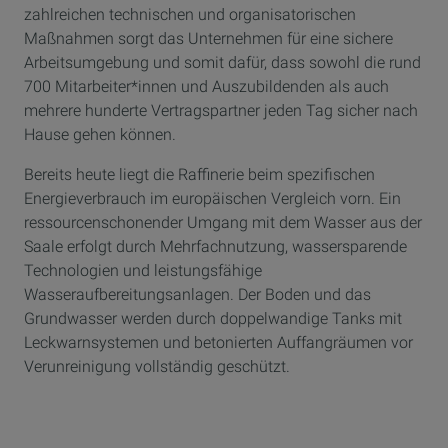
Projekts.
zahlreichen technischen und organisatorischen
Maßnahmen sorgt das Unternehmen für eine sichere
00:54 - 01:59: Streben nach grünerem Wasserstoff. Wir
Arbeitsumgebung und somit dafür, dass sowohl die rund
verwenden Wasserstoff in Leuna grundsätzlich zur
700 Mitarbeiter*innen und Auszubildenden als auch
Entschwefelung der von uns produzierten Kraftstoffe,
mehrere hunderte Vertragspartner jeden Tag sicher nach
aber auch zur Herstellung von Methanol in der POX-
Hause gehen können.
Anlage. Unser Ziel ist es, zwei Drittel des fossilen
Wasserstoffs, den wir heute verbrauchen, durch grünen
Bereits heute liegt die Raffinerie beim spezifischen
Wasserstoff zu ersetzen. Dadurch können wir jährlich
Energieverbrauch im europäischen Vergleich vorn. Ein
800.000 Tonnen CO2 einsparen. Im vergangenen Jahr
ressourcenschonender Umgang mit dem Wasser aus der
haben wir den ersten Kaufvertrag für grünen Wasserstoff
Saale erfolgt durch Mehrfachnutzung, wassersparende
unterzeichnet. Zu diesem Zweck benötigten wir einen
Technologien und leistungsfähige
Anschluss an die Wasserstoffinfrastruktur. Diese Pipeline
Wasseraufbereitungsanlagen. Der Boden und das
wird uns helfen, an dieses Backbone-Netz
Grundwasser werden durch doppelwandige Tanks mit
angeschlossen zu werden, um Wasserstoff vom
Leckwarnsystemen und betonierten Auffangräumen vor
internationalen Markt importieren zu können. Die
Verunreinigung vollständig geschützt.
Lieferung von Wasserstoff soll bis 2025 beginnen. Wir
werden der erste Industriestandort sein, der an dieses
Backbone-Netz angeschlossen wird.