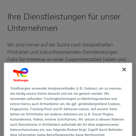
Ihre Dienstleistungen für unser
Unternehmen
Wir sind immer auf der Suche nach beispielhaften
Produkten und zukunftsweisenden Dienstleistungen.
Falls Sie Interesse an einer Zusammenarbeit haben und
eine der folgenden Leistungen anbieten, nehmen wir Ihre
Bewerbung gerne entgegen:
AC/DC Ladeinfrastruktur
TotalEnergies verwendet Analysemethoden (z.B. Cookies), um zu messen,
Transportleistungen
wie häufig unsere Seiten besucht und wie sie genutzt werden. Wir
verwenden außerdem Trackingtechnologien zu Marketingzwecken und
Produkte und Dienstleistungen im Bereich IT und
setzen hierzu auch Drittanbieter ein, die ggf. geräteübergreifend Cookies,
Telefonie
Fingerprints, Tracking-Pixel und IP-Adressen nutzen. Auf unserer Seite
betten wir Drittinhalte von anderen Anbietern ein (z.B. Social Plugins,
Point of Sale-Ausstattung
Kartendienste, Videos, externe Schriftarten). Wir setzen in diesem Rahmen
Bauleistungen
auch Dienstleister in Drittländern außerhalb der EU ohne angemessenes
Schulungen und Seminare
Datenschutzniveau ein, was folgende Risiken birgt: Zugriff durch Behörden
ohne Information, keine Betroffenenrechte, keine Rechtsmittel,