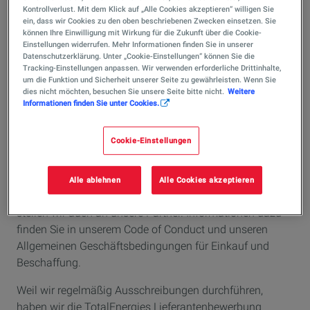
Beratung
Kontrollverlust. Mit dem Klick auf „Alle Cookies akzeptieren“ willigen Sie
Ingenieur- und Architektenleistungen
ein, dass wir Cookies zu den oben beschriebenen Zwecken einsetzen. Sie
können Ihre Einwilligung mit Wirkung für die Zukunft über die Cookie-
Verkaufsfördernde Maßnahmen
Einstellungen widerrufen. Mehr Informationen finden Sie in unserer
Datenschutzerklärung. Unter „Cookie-Einstellungen“ können Sie die
Tracking-Einstellungen anpassen. Wir verwenden erforderliche Drittinhalte,
um die Funktion und Sicherheit unserer Seite zu gewährleisten. Wenn Sie
Wie wir uns eine
dies nicht möchten, besuchen Sie unsere Seite bitte nicht.
Weitere
Informationen finden Sie unter Cookies.
Zusammenarbeit vorstellen?
Cookie-Einstellungen
Nicht immer benötigen wir alle Produkte und
Dienstleistungen, die man uns anbietet. Die
Alle ablehnen
Alle Cookies akzeptieren
Anforderungen, die wir an uns und unsere Arbeit stellen,
stellen wir auch an unsere Partner. Informationen dazu
finden Sie in unserem Code of Conduct und unseren
Allgemeinen Geschäftsbedingungen für Einkauf und
Beschaffung.
Weil wir regelmäßig Ausschreibungen durchführen,
haben wir die TotalEnergies Lieferantenbewerbung