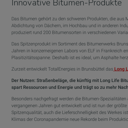
Innovative Bitumen-Produkte
Das Bitumen gehört zu den schweren Produkten, die aus M
Abdichtung von Dächern, im Hochbau und in anderen Ind
produziert rund 200 Bitumensorten in verschiedenen Varia
Das Spitzenprodukt im Sortiment des Bitumenwerks Brunsb
Jahren in konzerneigenen Labors von ELF in Frankreich 
Plasitizitätsspanne. Deshalb ist es ideal, um Asphalte her
Zurzeit entwickelt TotalEnergies in Brunsbüttel das
Long L
Der Nutzen: Straßenbeläge, die künftig mit Long Life B
spart Ressourcen und Energie und trägt so zu mehr Nachh
Besonders nachgefragt werden die Bitumen-Spezialitäten a
vergangenen Jahren gut entwickelt und ist nun der größt
Spitzenqualität, auch die Lieferschnelligkeit des Werkes i
Klimas der Coronapandemie neue Rekorde beim Produktions-