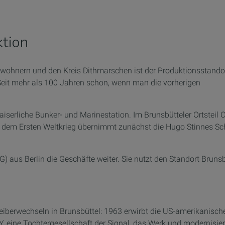
ktion
Einwohnern und den Kreis Dithmarschen ist der Produktionsstando
 Seit mehr als 100 Jahren schon, wenn man die vorherigen
iserliche Bunker- und Marinestation. Im Brunsbütteler Ortsteil
ch dem Ersten Weltkrieg übernimmt zunächst die Hugo Stinnes S
aus Berlin die Geschäfte weiter. Sie nutzt den Standort Brunsbu
eiberwechseln in Brunsbüttel: 1963 erwirbt die US-amerikanis
 eine Tochtergesellschaft der Signal, das Werk und modernisiert