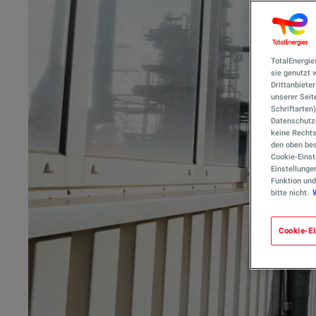
TotalEnergie
sie genutzt
Drittanbiete
unserer Seite
Schriftarten
Datenschutzn
keine Rechts
den oben bes
Cookie-Einst
Einstellunge
Funktion und
bitte nicht.
Cookie-Ei