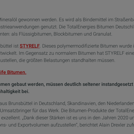
ineralöl gewonnen werden. Es wird als Bindemittel im Straßenb
ustrieanwendungen genutzt. Die TotalEnergies Bitumen Deutsc
nten: als Flüssigbitumen, Blockbitumen und Granulat.
üttel ist
STYRELF
. Dieses polymermodifizierte Bitumen wurde 
entwickelt. Im Gegensatz zu normalem Bitumen hat STYRELF ein
zustellen, die größten Belastungen standhalten müssen.
ife Bitumen.
itumen gebaut werden, müssen deutlich seltener instandgesetz
altigkeit bei.
us Brunsbüttel in Deutschland, Skandinavien, den Niederlanden 
e Umsatzbringer für das Werk. Die Bitumen-Produkte der Tota
st exzellent. „Dank dieser Stärken ist es uns in den Jahren 2020 
 und Exportvolumen aufzustellen“, berichtet Alain Drexler zuf