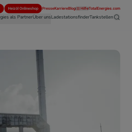
r
Heizöl Onlineshop
Presse
Karriere
Blog
Hilfe
TotalEnergies.com
gies als Partner
Über uns
Ladestationsfinder
Tankstellen
Suche