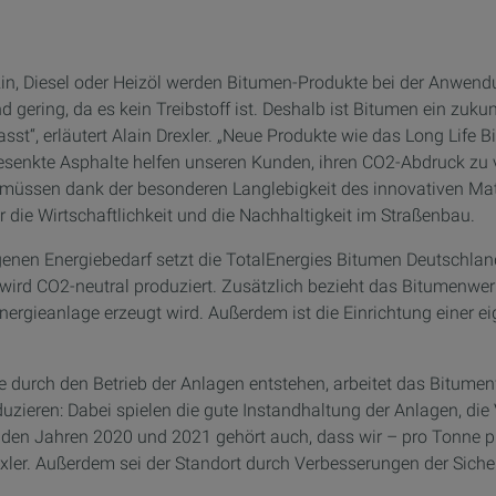
in, Diesel oder Heizöl werden Bitumen-Produkte bei der Anwend
 gering, da es kein Treibstoff ist. Deshalb ist Bitumen ein zuku
sst“, erläutert Alain Drexler. „Neue Produkte wie das Long Life 
enkte Asphalte helfen unseren Kunden, ihren CO2-Abdruck zu ver
müssen dank der besonderen Langlebigkeit des innovativen Mater
ür die Wirtschaftlichkeit und die Nachhaltigkeit im Straßenbau.
igenen Energiebedarf setzt die TotalEnergies Bitumen Deutschla
 wird CO2-neutral produziert. Zusätzlich bezieht das Bitumen
oenergieanlage erzeugt wird. Außerdem ist die Einrichtung einer
 durch den Betrieb der Anlagen entstehen, arbeitet das Bitumenwe
uzieren: Dabei spielen die gute Instandhaltung der Anlagen, di
n den Jahren 2020 und 2021 gehört auch, dass wir – pro Tonne p
exler. Außerdem sei der Standort durch Verbesserungen der Sicherhe