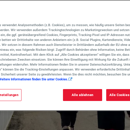
s verwendet Analysemethoden (z.B. Cookies), um zu messen, wie häufig unsere Seiten be
 werden. Wir verwenden außerdem Trackingtechnologien zu Marketingzwecken und setzen 
r ein, die ggf. geräteübergreifend Cookies, Fingerprints, Tracking-Pixel und IP-Adressen nu
 betten wir Drittinhalte von anderen Anbietern ein (z.B. Social Plugins, Kartendienste, Vid
). Wir setzen in diesem Rahmen auch Dienstleister in Drittländern außerhalb der EU ohn
iveau ein, was folgende Risiken birgt: Zugriff durch Behörden ohne Information, keine Bet
mittel, Kontrollverlust. Mit dem Klick auf „Alle Cookies akzeptieren“ willigen Sie ein, das
chriebenen Zwecken einsetzen. Sie können Ihre Einwilligung mit Wirkung für die Zukunft 
ellungen widerrufen. Mehr Informationen finden Sie in unserer Datenschutzerklärung. Unte
n“ können Sie die Tracking-Einstellungen anpassen. Wir verwenden erforderliche Drittinhal
 Sicherheit unserer Seite zu gewährleisten. Wenn Sie dies nicht möchten, besuchen Sie u
Weitere Informationen finden Sie unter Cookies.
nstellungen
Alle ablehnen
Alle Cookies