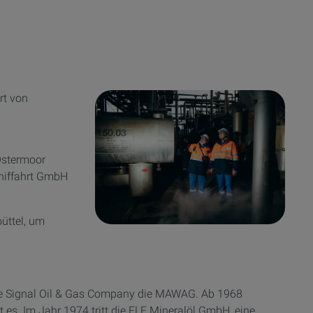
rt von
 Ostermoor
chiffahrt GmbH
̈ttel, um
che Signal Oil & Gas Company die MAWAG. Ab 1968
 es. Im Jahr 1974 tritt die ELF Mineralöl GmbH, eine