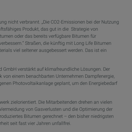
ung nicht verbrannt. „Die CO2-Emissionen bei der Nutzung
nftsfähiges Produkt, das gut in die Strategie von
Bitumen oder das bereits verfügbare Bitumen für
bessern.“ Straßen, die künftig mit Long Life Bitumen
ials viel seltener ausgebessert werden. Das ist ein
nd GmbH verstärkt auf klimafreundliche Lösungen. Der
werk von einem benachbarten Unternehmen Dampfenergie,
 eigenen Photovoltaikanlage geplant, um den Energiebedarf
rk zielorientiert. Die Mitarbeitenden drehen an vielen
e Vermeidung von Gasverlusten und die Optimierung der
roduziertes Bitumen gerechnet – den bisher niedrigsten
it seit fast vier Jahren unfallfrei.