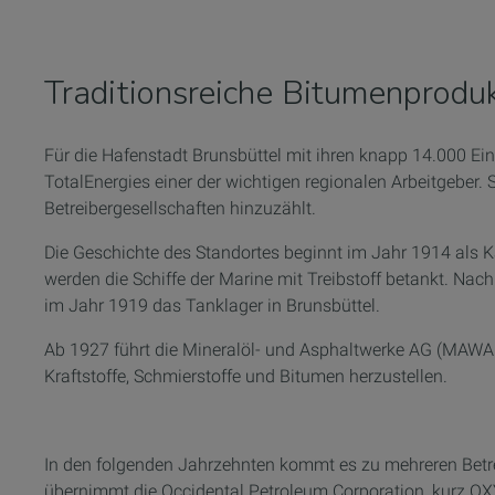
Traditionsreiche Bitumenprodu
Für die Hafenstadt Brunsbüttel mit ihren knapp 14.000 
TotalEnergies einer der wichtigen regionalen Arbeitgeber.
Betreibergesellschaften hinzuzählt.
Die Geschichte des Standortes beginnt im Jahr 1914 als Ka
werden die Schiffe der Marine mit Treibstoff betankt. Na
im Jahr 1919 das Tanklager in Brunsbüttel.
Ab 1927 führt die Mineralöl- und Asphaltwerke AG (MAWAG) 
Kraftstoffe, Schmierstoffe und Bitumen herzustellen.
In den folgenden Jahrzehnten kommt es zu mehreren Betr
übernimmt die Occidental Petroleum Corporation, kurz OXY,