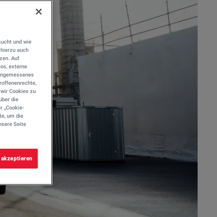
sucht und wie
hierzu auch
tzen. Auf
eos, externe
e angemessenes
roffenenrechte,
s wir Cookies zu
über die
r „Cookie-
te, um die
nsere Seite
 akzeptieren