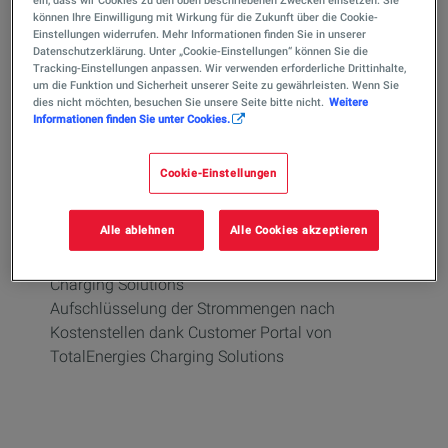
ein, dass wir Cookies zu den oben beschriebenen Zwecken einsetzen. Sie
können Ihre Einwilligung mit Wirkung für die Zukunft über die Cookie-
Einstellungen widerrufen. Mehr Informationen finden Sie in unserer
Als Multienergiekonzern können wir Ihnen nicht nur die
Datenschutzerklärung. Unter „Cookie-Einstellungen“ können Sie die
passende Ladeinfrastruktur zur Verfügung stellen,
Tracking-Einstellungen anpassen. Wir verwenden erforderliche Drittinhalte,
sondern Sie auch mit der nötigen Energie versorgen.
um die Funktion und Sicherheit unserer Seite zu gewährleisten. Wenn Sie
dies nicht möchten, besuchen Sie unsere Seite bitte nicht.
Weitere
Informationen finden Sie unter Cookies.
Unkompliziert und nachhaltig:
Keine Mehraufwände bei der Energiebeschaffung
Cookie-Einstellungen
und der Abrechnung des Stroms
Auf Wunsch 100 % Ökostrom
Alle ablehnen
Alle Cookies akzeptieren
Risikoübernahme bei Belieferungsausfälle und
Strompreisschwankungen durch TotalEnergies
Charging Solutions
Aufschlüsselung der Strommengen nach
Kostenstellen dank Customer Portal von
TotalEnergies Charging Solutions