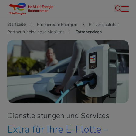
Ihr Multi-Energie-
Direkt
Unternehmen
Suche
zum
Inhalt
Pfadnavigation
Startseite
Erneuerbare Energien
Ein verlässlicher
Partner für eine neue Mobilität
Extraservices
Dienstleistungen und Services
Extra für Ihre E-Flotte –