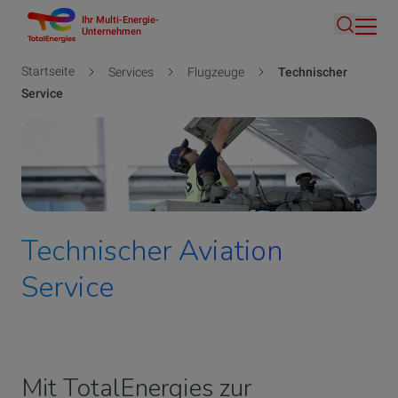
Ihr Multi-Energie-
Direkt
Unternehmen
Suche
zum
Inhalt
Pfadnavigation
Startseite
Services
Flugzeuge
Technischer
Service
Technischer Aviation
Service
Mit TotalEnergies zur