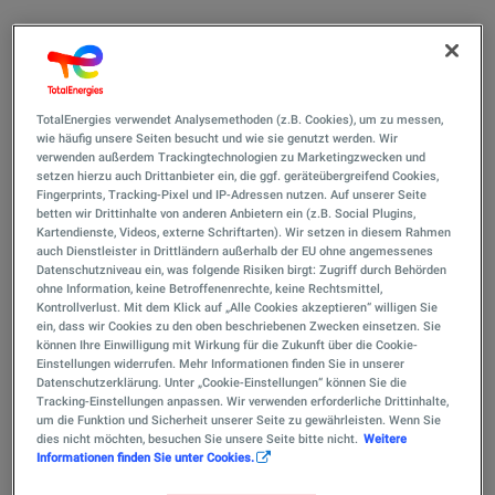
Ob eine Tankstelle auf einem Flugplatz oder ein
komplettes Tanklager auf einem Flughafen, wir
übernehmen für Sie die komplette Abwicklung.
Beginnend mit der Planung über das
TotalEnergies verwendet Analysemethoden (z.B. Cookies), um zu messen,
wie häufig unsere Seiten besucht und wie sie genutzt werden. Wir
Genehmigungsverfahren bis zur Inbetriebnahme.
verwenden außerdem Trackingtechnologien zu Marketingzwecken und
Sicherheit, Qualität und Umweltschutz haben
setzen hierzu auch Drittanbieter ein, die ggf. geräteübergreifend Cookies,
selbstverständlich in jeder Phase höchste Priorität,
Fingerprints, Tracking-Pixel und IP-Adressen nutzen. Auf unserer Seite
betten wir Drittinhalte von anderen Anbietern ein (z.B. Social Plugins,
ebenso die Beachtung aller Gesetze und Verordnung.
Kartendienste, Videos, externe Schriftarten). Wir setzen in diesem Rahmen
auch Dienstleister in Drittländern außerhalb der EU ohne angemessenes
Unser Leistungsspektrum im Überblick
Datenschutzniveau ein, was folgende Risiken birgt: Zugriff durch Behörden
ohne Information, keine Betroffenenrechte, keine Rechtsmittel,
Kontrollverlust. Mit dem Klick auf „Alle Cookies akzeptieren“ willigen Sie
Bauplanung und Bauberatung
ein, dass wir Cookies zu den oben beschriebenen Zwecken einsetzen. Sie
können Ihre Einwilligung mit Wirkung für die Zukunft über die Cookie-
Einstellungen widerrufen. Mehr Informationen finden Sie in unserer
Planung von Flughafen-Betankungsanlagen
Datenschutzerklärung. Unter „Cookie-Einstellungen“ können Sie die
Tracking-Einstellungen anpassen. Wir verwenden erforderliche Drittinhalte,
Sanierung von kompletten Tankanlagen
um die Funktion und Sicherheit unserer Seite zu gewährleisten. Wenn Sie
Planung von Beladeanlagen für Straßentankwagen
dies nicht möchten, besuchen Sie unsere Seite bitte nicht.
Weitere
Informationen finden Sie unter Cookies.
und Kesselwagen
Koordination der Planung von elektrotechnischen