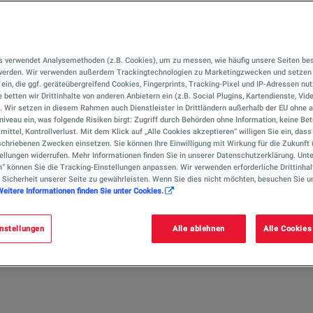
s verwendet Analysemethoden (z.B. Cookies), um zu messen, wie häufig unsere Seiten be
 werden. Wir verwenden außerdem Trackingtechnologien zu Marketingzwecken und setzen 
ELF®
r ein, die ggf. geräteübergreifend Cookies, Fingerprints, Tracking-Pixel und IP-Adressen nu
 betten wir Drittinhalte von anderen Anbietern ein (z.B. Social Plugins, Kartendienste, Vid
nders beanspruchte
). Wir setzen in diesem Rahmen auch Dienstleister in Drittländern außerhalb der EU ohn
iveau ein, was folgende Risiken birgt: Zugriff durch Behörden ohne Information, keine Bet
mittel, Kontrollverlust. Mit dem Klick auf „Alle Cookies akzeptieren“ willigen Sie ein, das
chriebenen Zwecken einsetzen. Sie können Ihre Einwilligung mit Wirkung für die Zukunft 
festigung
ellungen widerrufen. Mehr Informationen finden Sie in unserer Datenschutzerklärung. Unte
n“ können Sie die Tracking-Einstellungen anpassen. Wir verwenden erforderliche Drittinhal
 Sicherheit unserer Seite zu gewährleisten. Wenn Sie dies nicht möchten, besuchen Sie u
Weitere Informationen finden Sie unter Cookies.
gen die Anforderungen an belastbare Straßenbel
Asphalte höchster Ansprüche und bewähren sich se
nstellungen
Alle ablehnen
Alle Cookies