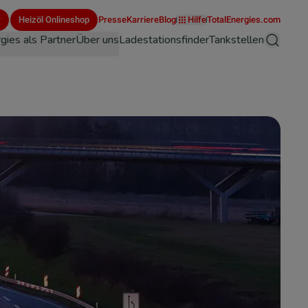
r
Heizöl Onlineshop
Presse
Karriere
Blog
Hilfe
TotalEnergies.com
gies als Partner
Über uns
Ladestationsfinder
Tankstellen
Suche