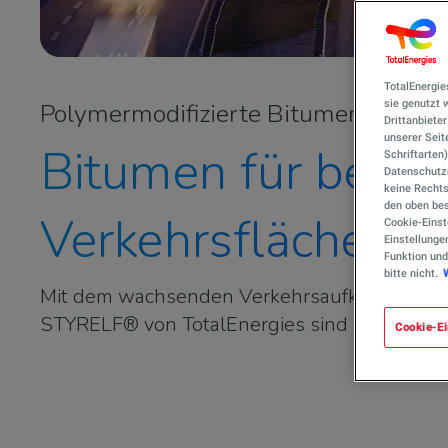
TotalEnergie
sie genutzt
Polymermodifizierte Bitumen: STYR
Drittanbiete
unserer Seite
Bitumen für beso
Schriftarten
Datenschutzn
keine Rechts
den oben bes
Verkehrsflächenbe
Cookie-Einst
Einstellunge
Funktion und
bitte nicht.
Mit dem wachsenden Verkehrsaufkommen stei
STYRELF® von TotalEnergies sind ideal für 
Cookie-Ei