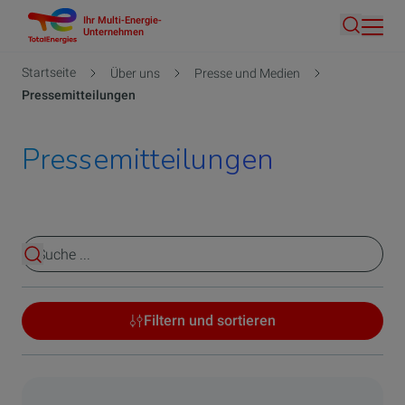
Ihr Multi-Energie-
Direkt
Unternehmen
Suche
zum
Inhalt
Pfadnavigation
Startseite
Über uns
Presse und Medien
Pressemitteilungen
Pressemitteilungen
Ergebnisse anzeigen
Filtern und sortieren