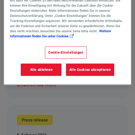
ein, dass wir Cookies zu den oben beschriebenen Zwecken einsetzen. Sie
können Ihre Einwilligung mit Wirkung für die Zukunft über die Cookie-
Einstellungen widerrufen. Mehr Informationen finden Sie in unserer
Datenschutzerklärung. Unter „Cookie-Einstellungen“ können Sie die
Tracking-Einstellungen anpassen. Wir verwenden erforderliche Drittinhalte,
um die Funktion und Sicherheit unserer Seite zu gewährleisten. Wenn Sie
dies nicht möchten, besuchen Sie unsere Seite bitte nicht.
Weitere
Press release
Informationen finden Sie unter Cookies.
16. März 2026
Cookie-Einstellungen
TotalEnergies startet Partnerschaft mit
AllianzGI für Batteriespeicher mit 800 MW in
Deutschlan...
Alle ablehnen
Alle Cookies akzeptieren
Erfahren Sie mehr
Press release