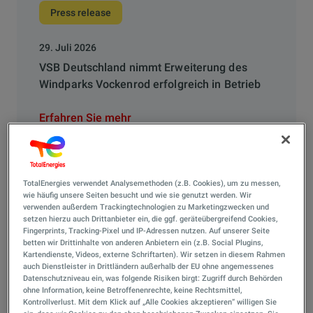
Press release
29. Juli 2026
VSB Deutschland nimmt Erweiterung des
Windparks Vockenrod erfolgreich in Betrieb
Erfahren Sie mehr
TotalEnergies verwendet Analysemethoden (z.B. Cookies), um zu messen,
wie häufig unsere Seiten besucht und wie sie genutzt werden. Wir
Elektromobilität Press release
verwenden außerdem Trackingtechnologien zu Marketingzwecken und
setzen hierzu auch Drittanbieter ein, die ggf. geräteübergreifend Cookies,
Fingerprints, Tracking-Pixel und IP-Adressen nutzen. Auf unserer Seite
4. Mai 2026
betten wir Drittinhalte von anderen Anbietern ein (z.B. Social Plugins,
Elektromobilität: TotalEnergies eröffnet
Kartendienste, Videos, externe Schriftarten). Wir setzen in diesem Rahmen
auch Dienstleister in Drittländern außerhalb der EU ohne angemessenes
Flagship-Ladehub am Berliner Hauptbahnhof
Datenschutzniveau ein, was folgende Risiken birgt: Zugriff durch Behörden
ohne Information, keine Betroffenenrechte, keine Rechtsmittel,
Kontrollverlust. Mit dem Klick auf „Alle Cookies akzeptieren“ willigen Sie
Erfahren Sie mehr