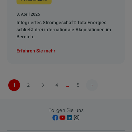
3. April 2025
Integriertes Stromgeschäft: TotalEnergies
schließt drei internationale Akquisitionen im
Bereich...
Erfahren Sie mehr
Paginierung
1
2
3
4
…
5
Nächste Seite
Seite
Seite
Seite
Seite
Letzte
Seite
Folgen Sie uns