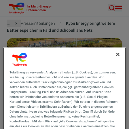
Ihr Multi-Energie-
Direkt
Unternehmen
Suche
zum
Inhalt
Pfadnavigation
...
Pressemitteilungen
Kyon Energy bringt weitere
Batteriespeicher in Faid und Schobüll ans Netz
TotalEnergies verwendet Analysemethoden (z.B. Cookies), um zu messen,
wie häufig unsere Seiten besucht und wie sie genutzt werden. Wir
verwenden außerdem Trackingtechnologien zu Marketingzwecken und
setzen hierzu auch Drittanbieter ein, die ggf. geräteübergreifend Cookies,
Kyon Energy
Fingerprints, Tracking-Pixel und IP-Adressen nutzen. Auf unserer Seite
Kyon Energy bringt weitere
betten wir Drittinhalte von anderen Anbietern ein (z.B. Social Plugins,
Kartendienste, Videos, externe Schriftarten). Wir setzen in diesem Rahmen
auch Dienstleister in Drittländern außerhalb der EU ohne angemessenes
Batteriespeicher in Faid und
Datenschutzniveau ein, was folgende Risiken birgt: Zugriff durch Behörden
ohne Information, keine Betroffenenrechte, keine Rechtsmittel,
Schobüll ans Netz
Kontrollverlust. Mit dem Klick auf „Alle Cookies akzeptieren“ willigen Sie
ein, dass wir Cookies zu den oben beschriebenen Zwecken einsetzen. Sie