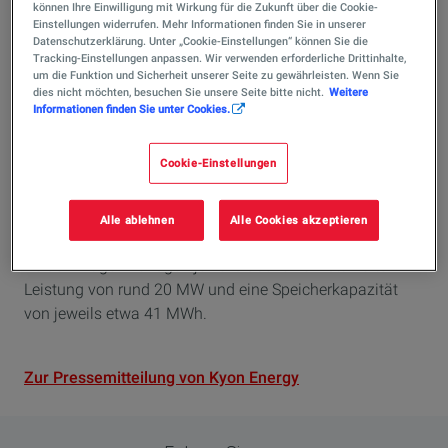
können Ihre Einwilligung mit Wirkung für die Zukunft über die Cookie-
Einstellungen widerrufen. Mehr Informationen finden Sie in unserer
Datenschutzerklärung. Unter „Cookie-Einstellungen“ können Sie die
Veröffentlicht am 17/06/2026
Tracking-Einstellungen anpassen. Wir verwenden erforderliche Drittinhalte,
1 Min
Lesezeit
um die Funktion und Sicherheit unserer Seite zu gewährleisten. Wenn Sie
dies nicht möchten, besuchen Sie unsere Seite bitte nicht.
Weitere
Informationen finden Sie unter Cookies.
München, 17. Juni 2026
– Kyon Energy setzt den
Cookie-Einstellungen
Ausbau von Batteriegroßspeichern in Deutschland fort: In
den kommenden Monaten nehmen die Projekte in Faid
(Landkreis Cochem-Zell, Rheinland-Pfalz) und Schobüll
Alle ablehnen
Alle Cookies akzeptieren
(Kreis Nordfriesland, Schleswig-Holstein) den Betrieb auf.
Beide Anlagen verfügen jeweils über eine installierte
Leistung von rund 20 MW und eine Speicherkapazität
von jeweils etwa 41 MWh.
Zur Pressemitteilung von Kyon Energy