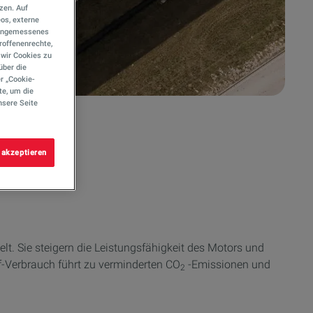
tzen. Auf
eos, externe
e angemessenes
roffenenrechte,
s wir Cookies zu
über die
r „Cookie-
te, um die
nsere Seite
nomy
 akzeptieren
t. Sie steigern die Leistungsfähigkeit des Motors und
f-Verbrauch führt zu verminderten CO
-Emissionen und
2