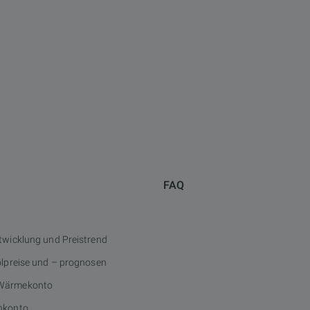
FAQ
twicklung und Preistrend
ölpreise und – prognosen
Wärmekonto
nkonto