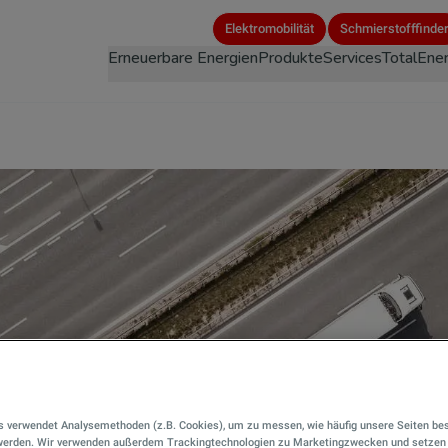
Direkt
Elektromobilität
Schmierstofffinde
zum
Erneuerbare Energien
Produkte
Services
TotalEner
Inhalt
s verwendet Analysemethoden (z.B. Cookies), um zu messen, wie häufig unsere Seiten be
 werden. Wir verwenden außerdem Trackingtechnologien zu Marketingzwecken und setzen 