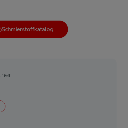
Schmierstoffkatalog
tner