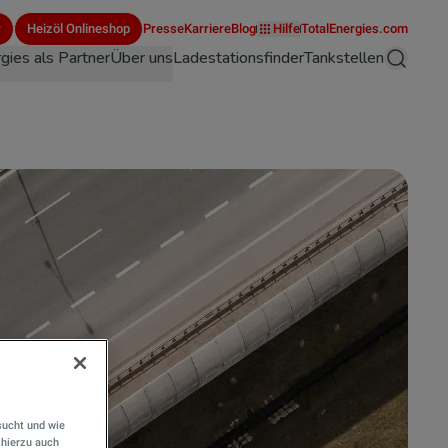
r
Heizöl Onlineshop
Presse
Karriere
Blog
Hilfe
TotalEnergies.com
gies als Partner
Über uns
Ladestationsfinder
Tankstellen
Suche
sucht und wie
hierzu auch