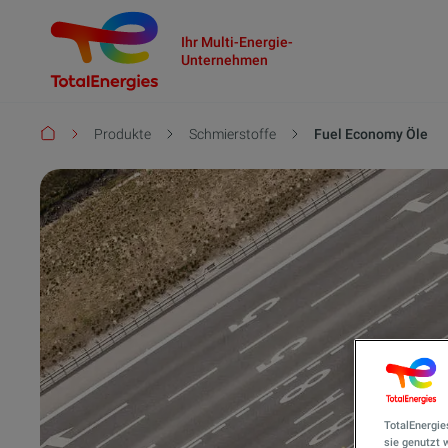
Ihr Multi-Energie-
Unternehmen
Pfadnavigation
Produkte
Schmierstoffe
Fuel Economy Öle
TotalEnergie
sie genutzt