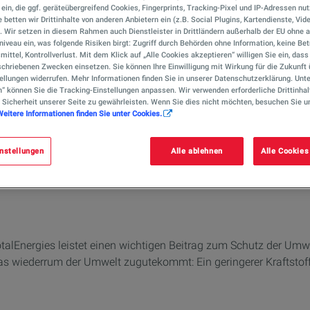
r ein, die ggf. geräteübergreifend Cookies, Fingerprints, Tracking-Pixel und IP-Adressen nu
 betten wir Drittinhalte von anderen Anbietern ein (z.B. Social Plugins, Kartendienste, Vid
). Wir setzen in diesem Rahmen auch Dienstleister in Drittländern außerhalb der EU ohn
iveau ein, was folgende Risiken birgt: Zugriff durch Behörden ohne Information, keine Bet
mittel, Kontrollverlust. Mit dem Klick auf „Alle Cookies akzeptieren“ willigen Sie ein, das
chriebenen Zwecken einsetzen. Sie können Ihre Einwilligung mit Wirkung für die Zukunft 
ellungen widerrufen. Mehr Informationen finden Sie in unserer Datenschutzerklärung. Unte
n“ können Sie die Tracking-Einstellungen anpassen. Wir verwenden erforderliche Drittinhal
 Sicherheit unserer Seite zu gewährleisten. Wenn Sie dies nicht möchten, besuchen Sie u
Weitere Informationen finden Sie unter Cookies.
ren durch: Fuel Eco
nstellungen
Alle ablehnen
Alle Cookies
Energies leistet einen wichtigen Beitrag zum Schutz der Umwel
 was wiederrum der Umwelt zugutekommt: Ein geringerer Kraftstof