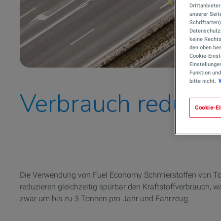
Drittanbiete
unserer Seite
Schriftarten
Datenschutzn
keine Rechts
den oben bes
Cookie-Einst
Einstellunge
Funktion und
bitte nicht.
Verbrauch reduzie
Cookie-Ei
Die Verwendung von Fuel Economy Schmierstoffen von Total
reduzieren gleichzeitig spürbar den Kraftstoffverbrauch,
zwar um bis zu 3 Tonnen pro Jahr und Fahrzeug.