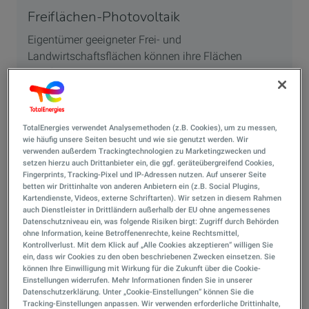
Freiflächen-Photovoltaik
Eigentümer geeigneter Frei- und
Landwirtschaftsflächen können ihre Flächen
langfristig verpachten und so zusätzliche
Einnahmen erzielen. TotalEnergies und VSB
begleiten den gesamten Entwicklungsprozess – von
der Standortanalyse über Genehmigungen bis zum
TotalEnergies verwendet Analysemethoden (z.B. Cookies), um zu messen,
Betrieb.
wie häufig unsere Seiten besucht und wie sie genutzt werden. Wir
verwenden außerdem Trackingtechnologien zu Marketingzwecken und
setzen hierzu auch Drittanbieter ein, die ggf. geräteübergreifend Cookies,
Fingerprints, Tracking-Pixel und IP-Adressen nutzen. Auf unserer Seite
Mehr erfahren zu Freiflächen-Photovoltaik
betten wir Drittinhalte von anderen Anbietern ein (z.B. Social Plugins,
Kartendienste, Videos, externe Schriftarten). Wir setzen in diesem Rahmen
auch Dienstleister in Drittländern außerhalb der EU ohne angemessenes
Datenschutzniveau ein, was folgende Risiken birgt: Zugriff durch Behörden
ohne Information, keine Betroffenenrechte, keine Rechtsmittel,
Kontrollverlust. Mit dem Klick auf „Alle Cookies akzeptieren“ willigen Sie
ein, dass wir Cookies zu den oben beschriebenen Zwecken einsetzen. Sie
können Ihre Einwilligung mit Wirkung für die Zukunft über die Cookie-
Einstellungen widerrufen. Mehr Informationen finden Sie in unserer
Datenschutzerklärung. Unter „Cookie-Einstellungen“ können Sie die
Tracking-Einstellungen anpassen. Wir verwenden erforderliche Drittinhalte,