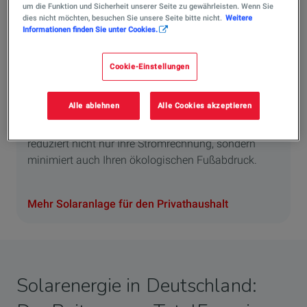
um die Funktion und Sicherheit unserer Seite zu gewährleisten. Wenn Sie
dies nicht möchten, besuchen Sie unsere Seite bitte nicht.
Weitere
Informationen finden Sie unter Cookies.
Cookie-Einstellungen
Solaranlage für den Privathaushalt
Die Energieversorgung Ihres Hauses stellt eine
Alle ablehnen
Alle Cookies akzeptieren
wichtige Entscheidung dar – die Nutzung einer
Solaranlage bietet hier attraktive Vorteile: Sie
reduziert nicht nur Ihre Stromrechnung, sondern
minimiert auch Ihren ökologischen Fußabdruck.
Mehr Solaranlage für den Privathaushalt
Solarenergie in Deutschland: