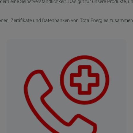
dern eine Selbstverständlichkeit. Das gilt für unsere Produkte, un
tionen, Zertifikate und Datenbanken von TotalEnergies zusammeng