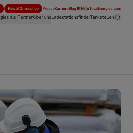
r
Heizöl Onlineshop
Presse
Karriere
Blog
Hilfe
TotalEnergies.com
gies als Partner
Über uns
Ladestationsfinder
Tankstellen
Suche