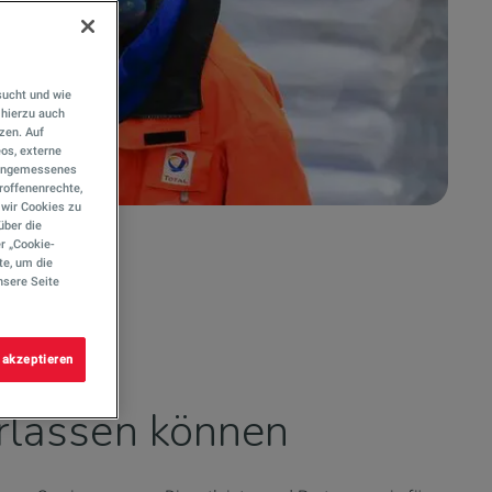
sucht und wie
hierzu auch
tzen. Auf
eos, externe
e angemessenes
roffenenrechte,
s wir Cookies zu
über die
r „Cookie-
te, um die
nsere Seite
 akzeptieren
verlassen können