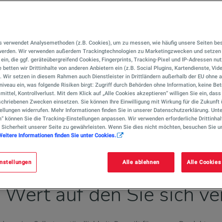
s verwendet Analysemethoden (z.B. Cookies), um zu messen, wie häufig unsere Seiten be
 werden. Wir verwenden außerdem Trackingtechnologien zu Marketingzwecken und setzen 
r ein, die ggf. geräteübergreifend Cookies, Fingerprints, Tracking-Pixel und IP-Adressen nu
 betten wir Drittinhalte von anderen Anbietern ein (z.B. Social Plugins, Kartendienste, Vid
). Wir setzen in diesem Rahmen auch Dienstleister in Drittländern außerhalb der EU ohn
iveau ein, was folgende Risiken birgt: Zugriff durch Behörden ohne Information, keine Bet
mittel, Kontrollverlust. Mit dem Klick auf „Alle Cookies akzeptieren“ willigen Sie ein, das
chriebenen Zwecken einsetzen. Sie können Ihre Einwilligung mit Wirkung für die Zukunft 
ellungen widerrufen. Mehr Informationen finden Sie in unserer Datenschutzerklärung. Unte
alEnergies
n“ können Sie die Tracking-Einstellungen anpassen. Wir verwenden erforderliche Drittinhal
 Sicherheit unserer Seite zu gewährleisten. Wenn Sie dies nicht möchten, besuchen Sie u
Weitere Informationen finden Sie unter Cookies.
nstellungen
Alle ablehnen
Alle Cookies
in Wert auf den Sie sich 