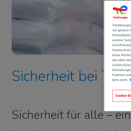
TotalEnergie
sie genutzt
Drittanbiete
unserer Seite
Schriftarten
Datenschutzn
keine Rechts
den oben bes
Cookie-Einst
Sicherheit bei Tot
Einstellunge
Funktion und
bitte nicht.
Cookie-Ei
Sicherheit für alle – e