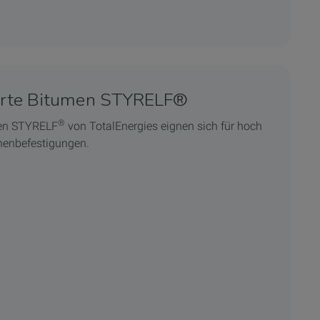
erte Bitumen STYRELF®
®
men STYRELF
von TotalEnergies eignen sich für hoch
henbefestigungen.