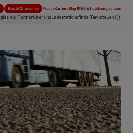
r
Heizöl Onlineshop
Presse
Karriere
Blog
Hilfe
TotalEnergies.com
gies als Partner
Über uns
Ladestationsfinder
Tankstellen
Suche