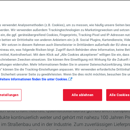
s verwendet Analysemethoden (z.B. Cookies), um zu messen, wie häufig unsere Seiten be
 werden. Wir verwenden außerdem Trackingtechnologien zu Marketingzwecken und setzen 
r ein, die ggf. geräteübergreifend Cookies, Fingerprints, Tracking-Pixel und IP-Adressen nu
 betten wir Drittinhalte von anderen Anbietern ein (z.B. Social Plugins, Kartendienste, Vid
te für raffinierte A
). Wir setzen in diesem Rahmen auch Dienstleister in Drittländern außerhalb der EU ohn
iveau ein, was folgende Risiken birgt: Zugriff durch Behörden ohne Information, keine Bet
mittel, Kontrollverlust. Mit dem Klick auf „Alle Cookies akzeptieren“ willigen Sie ein, das
chriebenen Zwecken einsetzen. Sie können Ihre Einwilligung mit Wirkung für die Zukunft 
ellungen widerrufen. Mehr Informationen finden Sie in unserer Datenschutzerklärung. Unte
uverlässig im Straßen- und Wasserbau, bei der 
n“ können Sie die Tracking-Einstellungen anpassen. Wir verwenden erforderliche Drittinhal
um Einsatz.
 Sicherheit unserer Seite zu gewährleisten. Wenn Sie dies nicht möchten, besuchen Sie u
Weitere Informationen finden Sie unter Cookies.
nstellungen
Alle ablehnen
Alle Cookies
en und erfüllt höchste Qualitätsstandards gemäß allen europäi
kte kontinuierlich weiter und gehört mit nahezu 100 Jahren Pr
he im Straßenbau und in der Industrie. Zum zuverlässigen Liefe