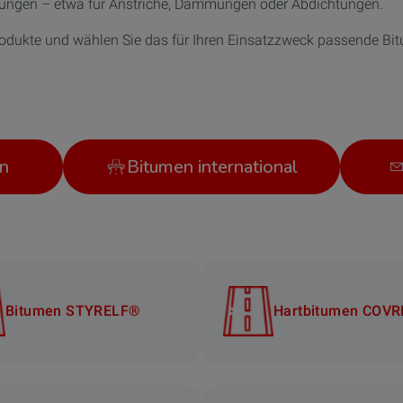
ungen – etwa für Anstriche, Dämmungen oder Abdichtungen.
rodukte und wählen Sie das für Ihren Einsatzzweck passende Bi
n
Bitumen international
Bitumen STYRELF®
Hartbitumen COV