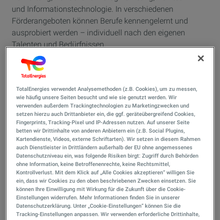
und Informationstechnologie. In verschiedenen
Förderangeboten können Berufe kennengelernt und
ausprobiert werden – individuell nach den eigenen
Talenten und Bedürfnissen.
Entscheidend ist, ob jemand fachlich
und menschlich ins Team passt.
TotalEnergies verwendet Analysemethoden (z.B. Cookies), um zu messen,
wie häufig unsere Seiten besucht und wie sie genutzt werden. Wir
Während der Ausbildung ist die Nähe zur Praxis wichtig.
verwenden außerdem Trackingtechnologien zu Marketingzwecken und
setzen hierzu auch Drittanbieter ein, die ggf. geräteübergreifend Cookies,
Deshalb kooperiert das ALBBW eng mit vielen
Fingerprints, Tracking-Pixel und IP-Adressen nutzen. Auf unserer Seite
Unternehmen aus unterschiedlichen Branchen. Eine sehr
betten wir Drittinhalte von anderen Anbietern ein (z.B. Social Plugins,
Kartendienste, Videos, externe Schriftarten). Wir setzen in diesem Rahmen
effektive Form der Zusammenarbeit ist die „Verzahnte
auch Dienstleister in Drittländern außerhalb der EU ohne angemessenes
Ausbildung“. Bis zur Hälfte der Lehrzeit findet dabei in
Datenschutzniveau ein, was folgende Risiken birgt: Zugriff durch Behörden
einem Partnerbetrieb statt. Das ist effektiv und
ohne Information, keine Betroffenenrechte, keine Rechtsmittel,
Kontrollverlust. Mit dem Klick auf „Alle Cookies akzeptieren“ willigen Sie
praxisorientiert.
ein, dass wir Cookies zu den oben beschriebenen Zwecken einsetzen. Sie
können Ihre Einwilligung mit Wirkung für die Zukunft über die Cookie-
Einstellungen widerrufen. Mehr Informationen finden Sie in unserer
Datenschutzerklärung. Unter „Cookie-Einstellungen“ können Sie die
Tracking-Einstellungen anpassen. Wir verwenden erforderliche Drittinhalte,