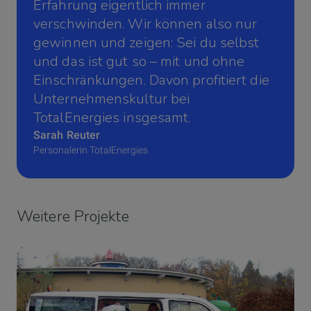
Erfahrung eigentlich immer
verschwinden. Wir können also nur
gewinnen und zeigen: Sei du selbst
und das ist gut so – mit und ohne
Einschränkungen. Davon profitiert die
Unternehmenskultur bei
TotalEnergies insgesamt.
Sarah Reuter
Personalerin TotalEnergies
Weitere Projekte