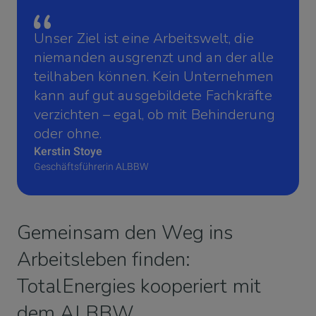
Unser Ziel ist eine Arbeitswelt, die
niemanden ausgrenzt und an der alle
teilhaben können. Kein Unternehmen
kann auf gut ausgebildete Fachkräfte
verzichten – egal, ob mit Behinderung
oder ohne.
Kerstin Stoye
Geschäftsführerin ALBBW
Gemeinsam den Weg ins
Arbeitsleben finden:
TotalEnergies kooperiert mit
dem ALBBW