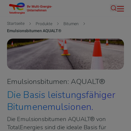
Ihr Multi-Energie-
Direkt
Unternehmen
Suche
zum
Inhalt
Pfadnavigation
Startseite
Produkte
Bitumen
Emulsionsbitumen AQUALT®
Emulsionsbitumen: AQUALT®
Die Basis leistungsfähiger
Bitumenemulsionen.
Die Emulsionsbitumen AQUALT® von
TotalEnergies sind die ideale Basis für