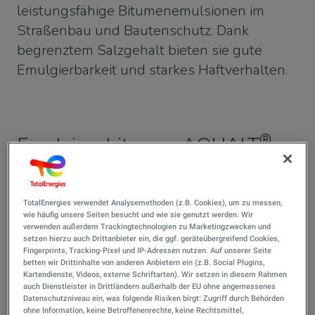
leistungsfähige Bitumenemulsionen im
Straßenbau und Bautenschutz. Dank
begrenztem Salzgehalt bieten sie gute
Emulgierbarkeit und starkes Haftverhalten.
®
Emulsionsbitumen AQUALT
–
die Basis leistungsfähiger
Bitumenemulsionen
TotalEnergies verwendet Analysemethoden (z.B. Cookies), um zu messen,
wie häufig unsere Seiten besucht und wie sie genutzt werden. Wir
verwenden außerdem Trackingtechnologien zu Marketingzwecken und
®
Die Emulsionsbitumen AQUALT
von TotalEnergies sind
setzen hierzu auch Drittanbieter ein, die ggf. geräteübergreifend Cookies,
Fingerprints, Tracking-Pixel und IP-Adressen nutzen. Auf unserer Seite
mit ihren verschiedenen Sorten die ideale Basis
betten wir Drittinhalte von anderen Anbietern ein (z.B. Social Plugins,
leistungsfähiger Bitumenemulsionen für den Straßenbau
Kartendienste, Videos, externe Schriftarten). Wir setzen in diesem Rahmen
auch Dienstleister in Drittländern außerhalb der EU ohne angemessenes
und Bautenschutz. Durch seinen begrenzten Salzgehalt
Datenschutzniveau ein, was folgende Risiken birgt: Zugriff durch Behörden
besitzt das Bitumen ein ausgeprägtes Haftverhalten und
ohne Information, keine Betroffenenrechte, keine Rechtsmittel,