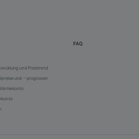
FAQ
twicklung und Preistrend
ölpreise und – prognosen
Wärmekonto
nkonto
n