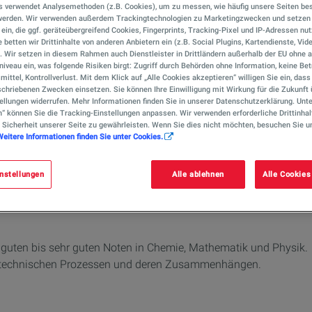
s verwendet Analysemethoden (z.B. Cookies), um zu messen, wie häufig unsere Seiten be
 werden. Wir verwenden außerdem Trackingtechnologien zu Marketingzwecken und setzen 
r ein, die ggf. geräteübergreifend Cookies, Fingerprints, Tracking-Pixel und IP-Adressen nu
ine wichtige Kontrollfunktion in Raffinerien und behälst u. a. 
 betten wir Drittinhalte von anderen Anbietern ein (z.B. Social Plugins, Kartendienste, Vid
). Wir setzen in diesem Rahmen auch Dienstleister in Drittländern außerhalb der EU ohn
w/d) kontrollieren, registrieren und analysieren in regelmäßig
iveau ein, was folgende Risiken birgt: Zugriff durch Behörden ohne Information, keine Bet
e und pH-Werte. Chemikanten (m/w/d) beheben auch Störungen d
mittel, Kontrollverlust. Mit dem Klick auf „Alle Cookies akzeptieren“ willigen Sie ein, das
chriebenen Zwecken einsetzen. Sie können Ihre Einwilligung mit Wirkung für die Zukunft 
ellungen widerrufen. Mehr Informationen finden Sie in unserer Datenschutzerklärung. Unte
n“ können Sie die Tracking-Einstellungen anpassen. Wir verwenden erforderliche Drittinhal
n chemischen Stoffen bis hin zu Benzin, Diesel oder Heizöl störun
 Sicherheit unserer Seite zu gewährleisten. Wenn Sie dies nicht möchten, besuchen Sie u
Weitere Informationen finden Sie unter Cookies.
Energies Raffinerie in Leuna sowie in unserem Bitumenwerk in B
nstellungen
Alle ablehnen
Alle Cookies
 guten bis sehr guten Noten in Chemie, Mathematik und Physik.
nd technischen Prozessen und deren Zusammenhängen.
.