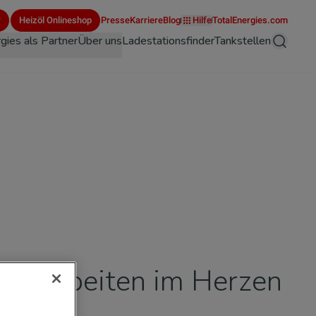
r
Heizöl Onlineshop
Presse
Karriere
Blog
Hilfe
TotalEnergies.com
gies als Partner
Über uns
Ladestationsfinder
Tankstellen
Suche
en arbeiten im Herzen