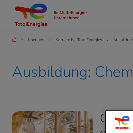
Ihr Multi-Energie-
Unternehmen
Pfadnavigation
Über uns
Karriere bei TotalEnergies
Ausbildung
Ausbildung: Chemi
Chemi
der Pr