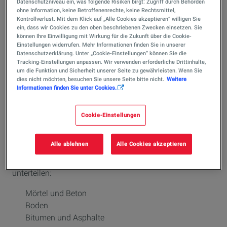
Datenschutzniveau ein, was folgende Risiken birgt: Zugriff durch Behörden
ohne Information, keine Betroffenenrechte, keine Rechtsmittel,
Kontrollverlust. Mit dem Klick auf „Alle Cookies akzeptieren“ willigen Sie
ein, dass wir Cookies zu den oben beschriebenen Zwecken einsetzen. Sie
können Ihre Einwilligung mit Wirkung für die Zukunft über die Cookie-
Einstellungen widerrufen. Mehr Informationen finden Sie in unserer
Verbinde mit Deiner Ausbildung
Datenschutzerklärung. Unter „Cookie-Einstellungen“ können Sie die
Tracking-Einstellungen anpassen. Wir verwenden erforderliche Drittinhalte,
zur Baustoffprüferin / zum
um die Funktion und Sicherheit unserer Seite zu gewährleisten. Wenn Sie
dies nicht möchten, besuchen Sie unsere Seite bitte nicht.
Weitere
Baustoffprüfer Theorie und
Informationen finden Sie unter Cookies.
Praxis
Cookie-Einstellungen
In den 3 Jahren Deiner Ausbildung in der
Alle ablehnen
Alle Cookies akzeptieren
Baustoffprüfung erlernst Du die Grundkenntnisse des
Straßenbaus. Das Berufsbild lässt sich in drei Gruppen
unterteilen:
Mörtel und Beton
Boden
Bitumen und Asphalte