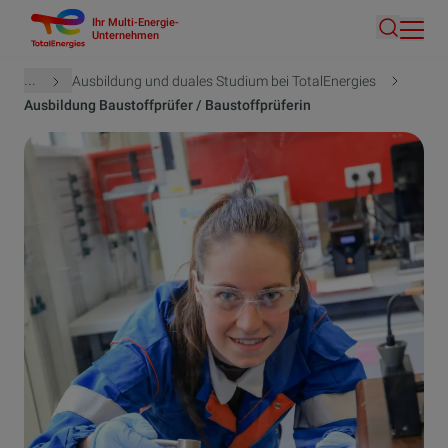
Ihr Multi-Energie-
Direkt
Unternehmen
Suche
zum
Inhalt
Pfadnavigation
...
Ausbildung und duales Studium bei TotalEnergies
Ausbildung Baustoffprüfer / Baustoffprüferin