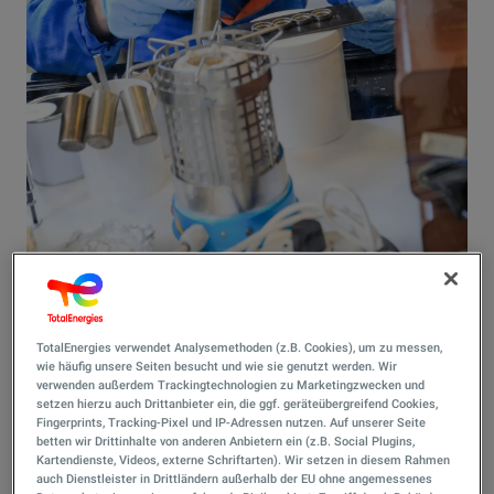
Ausbildung
TotalEnergies verwendet Analysemethoden (z.B. Cookies), um zu messen,
wie häufig unsere Seiten besucht und wie sie genutzt werden. Wir
verwenden außerdem Trackingtechnologien zu Marketingzwecken und
Baustoffprüfer:in
setzen hierzu auch Drittanbieter ein, die ggf. geräteübergreifend Cookies,
Fingerprints, Tracking-Pixel und IP-Adressen nutzen. Auf unserer Seite
betten wir Drittinhalte von anderen Anbietern ein (z.B. Social Plugins,
Kartendienste, Videos, externe Schriftarten). Wir setzen in diesem Rahmen
Direkt bewerben
auch Dienstleister in Drittländern außerhalb der EU ohne angemessenes