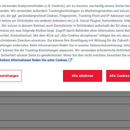
s verwendet Analysemethoden (z.B. Cookies), um zu messen, wie häufig unsere Seiten be
 werden. Wir verwenden außerdem Trackingtechnologien zu Marketingzwecken und setzen 
r ein, die ggf. geräteübergreifend Cookies, Fingerprints, Tracking-Pixel und IP-Adressen nu
 betten wir Drittinhalte von anderen Anbietern ein (z.B. Social Plugins, Kartendienste, Vid
). Wir setzen in diesem Rahmen auch Dienstleister in Drittländern außerhalb der EU ohn
iveau ein, was folgende Risiken birgt: Zugriff durch Behörden ohne Information, keine Bet
mittel, Kontrollverlust. Mit dem Klick auf „Alle Cookies akzeptieren“ willigen Sie ein, das
chriebenen Zwecken einsetzen. Sie können Ihre Einwilligung mit Wirkung für die Zukunft 
ellungen widerrufen. Mehr Informationen finden Sie in unserer Datenschutzerklärung. Unte
n“ können Sie die Tracking-Einstellungen anpassen. Wir verwenden erforderliche Drittinhal
 Sicherheit unserer Seite zu gewährleisten. Wenn Sie dies nicht möchten, besuchen Sie u
Weitere Informationen finden Sie unter Cookies.
nstellungen
Alle ablehnen
Alle Cookies