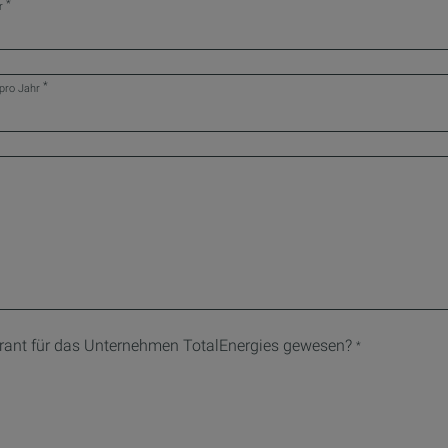
*
er
*
 pro Jahr
ferant für das Unternehmen TotalEnergies gewesen?
*