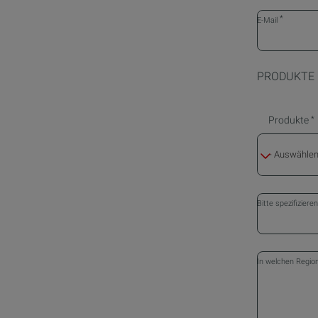
*
E-Mail
PRODUKTE 
Produkte
*
- Auswählen
Bitte spezifiziere
In welchen Regio