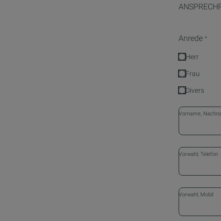
ANSPRECH
Anrede
*
Herr
Frau
Divers
Vorname, Nach
Vorwahl, Telefon
Vorwahl, Mobil