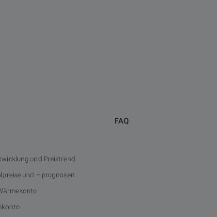
FAQ
twicklung und Preistrend
ölpreise und – prognosen
Wärmekonto
nkonto