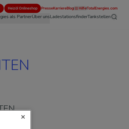
r
Heizöl Onlineshop
Presse
Karriere
Blog
Hilfe
TotalEnergies.com
gies als Partner
Über uns
Ladestationsfinder
Tankstellen
Suche
NTEN
NTEN