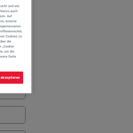
sucht und wie
hierzu auch
tzen. Auf
eos, externe
e angemessenes
roffenenrechte,
s wir Cookies zu
über die
r „Cookie-
te, um die
nsere Seite
 akzeptieren