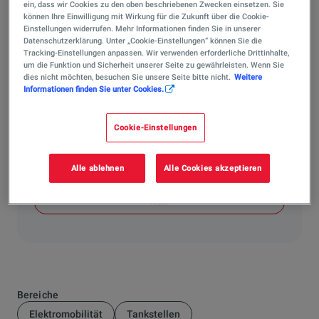
ein, dass wir Cookies zu den oben beschriebenen Zwecken einsetzen. Sie
Ja, wir bieten in unserem Sortiment spezielle
können Ihre Einwilligung mit Wirkung für die Zukunft über die Cookie-
Einstellungen widerrufen. Mehr Informationen finden Sie in unserer
Motorsport-Kraftstoffe an, die streng nach den
Datenschutzerklärung. Unter „Cookie-Einstellungen“ können Sie die
Vorgaben der FIA zertifiziert sind. Sie können
Tracking-Einstellungen anpassen. Wir verwenden erforderliche Drittinhalte,
bedenkenlos in nationalen und internationalen
um die Funktion und Sicherheit unserer Seite zu gewährleisten. Wenn Sie
dies nicht möchten, besuchen Sie unsere Seite bitte nicht.
Weitere
Rennserien eingesetzt werden, bei denen FIA-konforme
Informationen finden Sie unter Cookies.
Kraftstoffe vorgeschrieben sind.
Cookie-Einstellungen
Hat Ihnen die Antwort weitergeholfen?
Ja
Alle ablehnen
Alle Cookies akzeptieren
Nein
Bereiche
Elektromobilität
Tankstellen