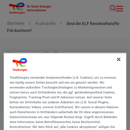
Ihr Multi-Energie-
Direkt
Unternehmen
Suche
zum
Inhalt
Pfadnavigation
Startseite
Kraftstoffe
Sind die ELF Rennkraftstoffe
FIA-konform?
Sind die ELF
Rennkraftstoffe FIA-
konform?
TotalEnergies verwendet Analysemethoden (z.B. Cookies), um zu messen,
wie häufig unsere Seiten besucht und wie sie genutzt werden. Wir
verwenden außerdem Trackingtechnologien zu Marketingzwecken und
setzen hierzu auch Drittanbieter ein, die ggf. geräteübergreifend Cookies,
Suche 
Fingerprints, Tracking-Pixel und IP-Adressen nutzen. Auf unserer Seite
betten wir Drittinhalte von anderen Anbietern ein (z.B. Social Plugins,
Kartendienste, Videos, externe Schriftarten). Wir setzen in diesem Rahmen
auch Dienstleister in Drittländern außerhalb der EU ohne angemessenes
Datenschutzniveau ein, was folgende Risiken birgt: Zugriff durch Behörden
ohne Information, keine Betroffenenrechte, keine Rechtsmittel,
Kontrollverlust. Mit dem Klick auf „Alle Cookies akzeptieren“ willigen Sie
Sind die ELF Rennkraftstoffe FIA-konform?