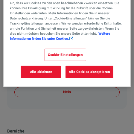
ein, dass wir Cookies zu den oben beschriebenen Zwecken einsetzen. Sie
geliefert?
können Ihre Einwilligung mit Wirkung für die Zukunft über die Cookie-
Um Ihnen maximale Flexibilität im Fahrerlager oder in
Einstellungen widerrufen. Mehr Informationen finden Sie in unserer
Datenschutzerklärung. Unter „Cookie-Einstellungen“ können Sie die
der heimischen Werkstatt zu bieten, liefern wir unsere
Tracking-Einstellungen anpassen. Wir verwenden erforderliche Drittinhalte,
Racing-Kraftstoffe in der Regel in praktischen 50-Liter-
um die Funktion und Sicherheit unserer Seite zu gewährleisten. Wenn Sie
dies nicht möchten, besuchen Sie unsere Seite bitte nicht.
Weitere
oder 200-Liter-Fässern (Drums). Für Großabnehmer und
Informationen finden Sie unter Cookies.
Rennserien bieten wir auch maßgeschneiderte
Logistiklösungen in größeren Mengen an.
Cookie-Einstellungen
Hat Ihnen die Antwort weitergeholfen?
Alle ablehnen
Alle Cookies akzeptieren
Ja
Nein
Bereiche