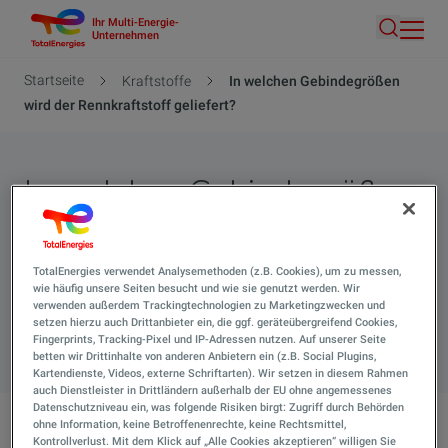
Ihr Multi-Energie-
Direkt
Unternehmen
Suche
zum
Inhalt
Pfadnavigation
Startseite
Kraftstoffe
In welchen Gebindegrößen
wird der Rennkraftstoff geliefert?
In welchen Gebindegrößen
wird der Rennkraftstoff
geliefert?
TotalEnergies verwendet Analysemethoden (z.B. Cookies), um zu messen,
wie häufig unsere Seiten besucht und wie sie genutzt werden. Wir
verwenden außerdem Trackingtechnologien zu Marketingzwecken und
setzen hierzu auch Drittanbieter ein, die ggf. geräteübergreifend Cookies,
Suche 
Fingerprints, Tracking-Pixel und IP-Adressen nutzen. Auf unserer Seite
betten wir Drittinhalte von anderen Anbietern ein (z.B. Social Plugins,
Kartendienste, Videos, externe Schriftarten). Wir setzen in diesem Rahmen
auch Dienstleister in Drittländern außerhalb der EU ohne angemessenes
Datenschutzniveau ein, was folgende Risiken birgt: Zugriff durch Behörden
ohne Information, keine Betroffenenrechte, keine Rechtsmittel,
Kontrollverlust. Mit dem Klick auf „Alle Cookies akzeptieren“ willigen Sie
In welchen Gebindegrößen wird der Rennkraftstoff