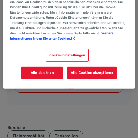
ein, dass wir Cookies zu den oben beschriebenen Zwecken einsetzen. Sie
Ja, um eine Anreicherung von Feinanteil zu verhindern,
können Ihre Einwilligung mit Wirkung für die Zukunft über die Cookie-
Einstellungen widerrufen. Mehr Informationen finden Sie in unserer
sollte ein Pellet-Bunker alle zwei bis drei Befüllungen,
Datenschutzerklärung. Unter „Cookie-Einstellungen“ können Sie die
spätestens aber alle zwei Jahre, gereinigt werden. Diese
Tracking-Einstellungen anpassen. Wir verwenden erforderliche Drittinhalte,
Arbeiten sollten durch eine Fachfirma durchgeführt
um die Funktion und Sicherheit unserer Seite zu gewährleisten. Wenn Sie
dies nicht möchten, besuchen Sie unsere Seite bitte nicht.
Weitere
werden! Diese Dienstleistung bietet TotalEnergies auch
Informationen finden Sie unter Cookies.
an.
Cookie-Einstellungen
Hat Ihnen die Antwort weitergeholfen?
Ja
Alle ablehnen
Alle Cookies akzeptieren
Nein
Bereiche
Elektromobilität
Tankstellen