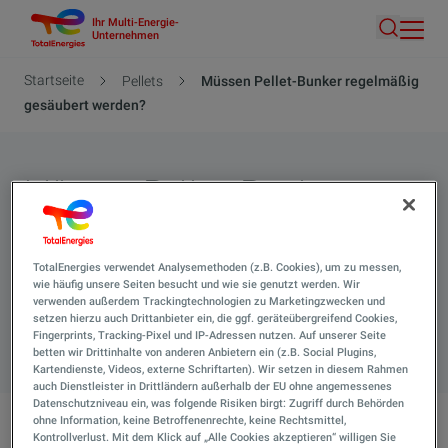
Ihr Multi-Energie-
Direkt
Unternehmen
Suche
zum
Inhalt
Pfadnavigation
Startseite
Pellets
Müssen Pellet-Bunker regelmäßig
gesäubert werden?
Müssen Pellet-Bunker
regelmäßig gesäubert
werden?
TotalEnergies verwendet Analysemethoden (z.B. Cookies), um zu messen,
wie häufig unsere Seiten besucht und wie sie genutzt werden. Wir
verwenden außerdem Trackingtechnologien zu Marketingzwecken und
setzen hierzu auch Drittanbieter ein, die ggf. geräteübergreifend Cookies,
Suche 
Fingerprints, Tracking-Pixel und IP-Adressen nutzen. Auf unserer Seite
betten wir Drittinhalte von anderen Anbietern ein (z.B. Social Plugins,
Kartendienste, Videos, externe Schriftarten). Wir setzen in diesem Rahmen
auch Dienstleister in Drittländern außerhalb der EU ohne angemessenes
Datenschutzniveau ein, was folgende Risiken birgt: Zugriff durch Behörden
ohne Information, keine Betroffenenrechte, keine Rechtsmittel,
Kontrollverlust. Mit dem Klick auf „Alle Cookies akzeptieren“ willigen Sie
Müssen Pellet-Bunker regelmäßig gesäubert werden?