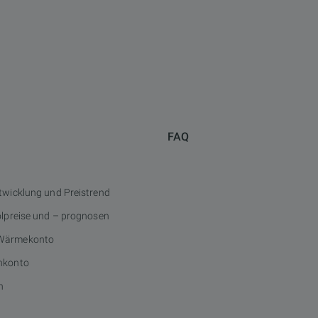
FAQ
twicklung und Preistrend
ölpreise und – prognosen
Wärmekonto
nkonto
n