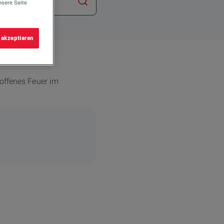
nsere Seite
Suche starten
 akzeptieren
 offenes Feuer im