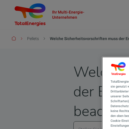
Ihr Multi-Energie-
Unternehmen
Pfadnavigation
Pellets
Welche Sicherheitsvorschriften muss der E
Welche S
TotalEnergie
der Endk
sie genutzt
Drittanbiete
unserer Seite
Schriftarten
beachte
Datenschutzn
keine Rechts
den oben bes
Cookie-Einst
Einstellunge