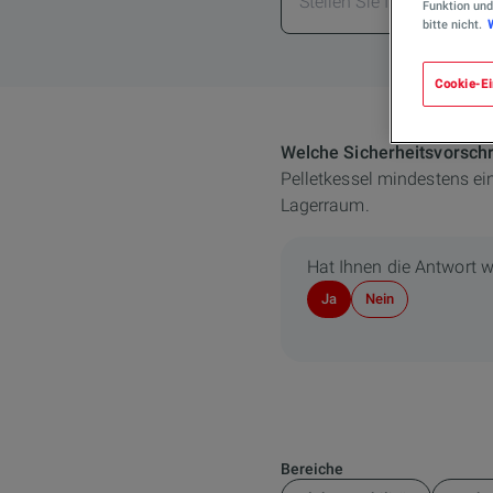
Funktion und
bitte nicht.
Cookie-Ei
Welche Sicherheitsvorschr
Pelletkessel mindestens ei
Lagerraum.
Hat Ihnen die Antwort w
Ja
Nein
Bereiche