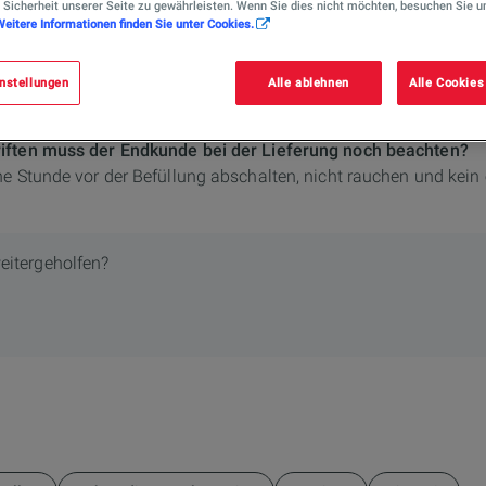
 Sicherheit unserer Seite zu gewährleisten. Wenn Sie dies nicht möchten, besuchen Sie u
Weitere Informationen finden Sie unter Cookies.
nstellungen
Alle ablehnen
Alle Cookies
iften muss der Endkunde bei der Lieferung noch beachten?
ne Stunde vor der Befüllung abschalten, nicht rauchen und kein
eitergeholfen?