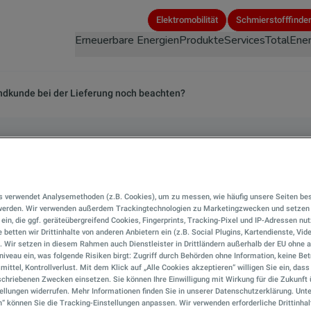
Direkt
Elektromobilität
Schmierstofffinde
zum
Erneuerbare Energien
Produkte
Services
TotalEner
Inhalt
ndkunde bei der Lieferung noch beachten?
icherheitsvorschrif
s verwendet Analysemethoden (z.B. Cookies), um zu messen, wie häufig unsere Seiten be
unde bei der Liefer
 werden. Wir verwenden außerdem Trackingtechnologien zu Marketingzwecken und setzen 
r ein, die ggf. geräteübergreifend Cookies, Fingerprints, Tracking-Pixel und IP-Adressen nu
 betten wir Drittinhalte von anderen Anbietern ein (z.B. Social Plugins, Kartendienste, Vid
). Wir setzen in diesem Rahmen auch Dienstleister in Drittländern außerhalb der EU ohn
n?
iveau ein, was folgende Risiken birgt: Zugriff durch Behörden ohne Information, keine Bet
mittel, Kontrollverlust. Mit dem Klick auf „Alle Cookies akzeptieren“ willigen Sie ein, das
chriebenen Zwecken einsetzen. Sie können Ihre Einwilligung mit Wirkung für die Zukunft 
ellungen widerrufen. Mehr Informationen finden Sie in unserer Datenschutzerklärung. Unte
n“ können Sie die Tracking-Einstellungen anpassen. Wir verwenden erforderliche Drittinhal