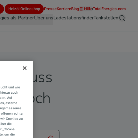
r
Heizöl Onlineshop
Presse
Karriere
Blog
Hilfe
TotalEnergies.com
gies als Partner
Über uns
Ladestationsfinder
Tankstellen
Suche
ten muss
sucht und wie
ung noch
hierzu auch
tzen. Auf
eos, externe
e angemessenes
roffenenrechte,
s wir Cookies zu
über die
r „Cookie-
te, um die