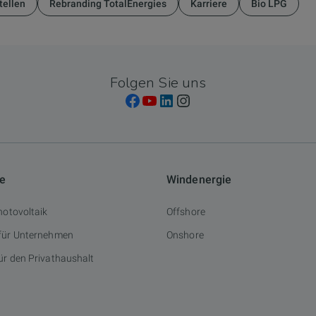
tellen
Rebranding TotalEnergies
Karriere
Bio LPG
Folgen Sie uns
ie
Windenergie
hotovoltaik
Offshore
 für Unternehmen
Onshore
ür den Privathaushalt