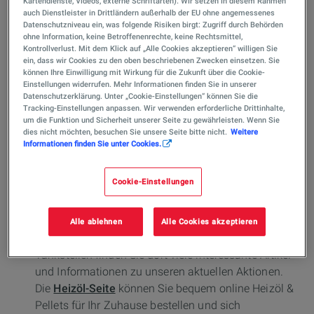
Webseiten, welche die unterschiedlichen Produkte und
Kartendienste, Videos, externe Schriftarten). Wir setzen in diesem Rahmen
auch Dienstleister in Drittländern außerhalb der EU ohne angemessenes
Services des Unternehmens präsentieren und
Datenschutzniveau ein, was folgende Risiken birgt: Zugriff durch Behörden
unterschiedliche Informationen und Funktionen für die
ohne Information, keine Betroffenenrechte, keine Rechtsmittel,
Kontrollverlust. Mit dem Klick auf „Alle Cookies akzeptieren“ willigen Sie
Kunden bereitstellen.
ein, dass wir Cookies zu den oben beschriebenen Zwecken einsetzen. Sie
können Ihre Einwilligung mit Wirkung für die Zukunft über die Cookie-
Einstellungen widerrufen. Mehr Informationen finden Sie in unserer
Unter der Rubrik
Über uns
stellt das Unternehmen
Datenschutzerklärung. Unter „Cookie-Einstellungen“ können Sie die
vor und beinhaltet außerdem das Karriereportal für
Tracking-Einstellungen anpassen. Wir verwenden erforderliche Drittinhalte,
Bewerber.
um die Funktion und Sicherheit unserer Seite zu gewährleisten. Wenn Sie
dies nicht möchten, besuchen Sie unsere Seite bitte nicht.
Weitere
Die
Services-Seite
stellt alle Produkte und Services
Informationen finden Sie unter Cookies.
vor, die TotalEnergies in Deutschland anbietet.
Außerdem finden Sie auf dieser Seite z.B. unseren
Cookie-Einstellungen
Tankstellenfinder
, unseren
Schmierstofffinder
und
viele weitere nützliche Informationen und Tipps.
Die
Tankstellen-Seite
ist unser Tankstellen Online-
Alle ablehnen
Alle Cookies akzeptieren
Magazin. Neben Informationen zu unseren
Tankstellen finden Sie dort viele interessante Artikel
und Informationen zu unseren aktuellen Aktionen.
Die
Heizöl-Seite
können Sie bequem online Heizöl &
Pellets für Ihr Zuhause bestellen und sich