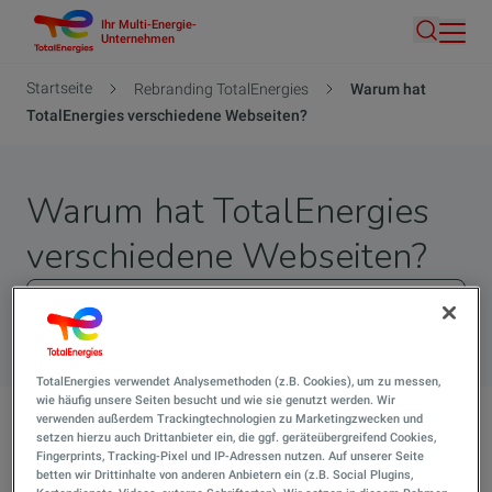
Ihr Multi-Energie-
Direkt
Unternehmen
Suche
zum
Inhalt
Pfadnavigation
Startseite
Rebranding TotalEnergies
Warum hat
TotalEnergies verschiedene Webseiten?
Warum hat TotalEnergies
verschiedene Webseiten?
Suche 
TotalEnergies verwendet Analysemethoden (z.B. Cookies), um zu messen,
wie häufig unsere Seiten besucht und wie sie genutzt werden. Wir
verwenden außerdem Trackingtechnologien zu Marketingzwecken und
setzen hierzu auch Drittanbieter ein, die ggf. geräteübergreifend Cookies,
Warum hat TotalEnergies verschiedene Webseiten?
Fingerprints, Tracking-Pixel und IP-Adressen nutzen. Auf unserer Seite
Das Unternehmen TotalEnergies hat mehrerer
betten wir Drittinhalte von anderen Anbietern ein (z.B. Social Plugins,