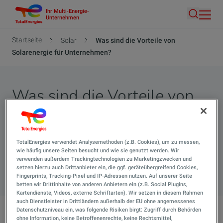
Ihr Multi-Energie-
Direkt
Unternehmen
Suche
zum
Inhalt
Pfadnavigation
Startseite
Solar
Was sind die Vorteile von
Solarenergie für Unternehmen?
Was sind die Vorteile von
Solarenergie für
Unternehmen?
TotalEnergies verwendet Analysemethoden (z.B. Cookies), um zu messen,
wie häufig unsere Seiten besucht und wie sie genutzt werden. Wir
verwenden außerdem Trackingtechnologien zu Marketingzwecken und
Suche 
setzen hierzu auch Drittanbieter ein, die ggf. geräteübergreifend Cookies,
Fingerprints, Tracking-Pixel und IP-Adressen nutzen. Auf unserer Seite
betten wir Drittinhalte von anderen Anbietern ein (z.B. Social Plugins,
Kartendienste, Videos, externe Schriftarten). Wir setzen in diesem Rahmen
auch Dienstleister in Drittländern außerhalb der EU ohne angemessenes
Datenschutzniveau ein, was folgende Risiken birgt: Zugriff durch Behörden
ohne Information, keine Betroffenenrechte, keine Rechtsmittel,
Was sind die Vorteile von Solarenergie für