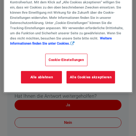
Kontrollverlust. Mit dem Klick auf „Alle Cookies akzeptieren“ willigen Sie
Unternehmen?
ein, dass wir Cookies zu den oben beschriebenen Zwecken einsetzen. Sie
können Ihre Einwilligung mit Wirkung für die Zukunft über die Cookie-
Unternehmen, die Solarenergie nutzen, profitieren auf
Einstellungen widerrufen. Mehr Informationen finden Sie in unserer
mehreren Ebenen: Sie senken ihre Betriebskosten durch
Datenschutzerklärung. Unter „Cookie-Einstellungen“ können Sie die
günstigeren Eigenstrom, schützen sich vor steigenden
Tracking-Einstellungen anpassen. Wir verwenden erforderliche Drittinhalte,
um die Funktion und Sicherheit unserer Seite zu gewährleisten. Wenn Sie
Energiepreisen und reduzieren ihre Abhängigkeit von
dies nicht möchten, besuchen Sie unsere Seite bitte nicht.
Weitere
klassischen Versorgern. Gleichzeitig erzielen sie
Informationen finden Sie unter Cookies.
messbare CO₂-Einsparungen, die sich in
Nachhaltigkeitsberichten und zur Erreichung von ESG-
Cookie-Einstellungen
Zielen nutzen lassen. Dies ist ein wachsender
Wettbewerbsfaktor gegenüber Kunden, Investoren und
Alle ablehnen
Alle Cookies akzeptieren
Partnern.
Hat Ihnen die Antwort weitergeholfen?
Ja
Nein