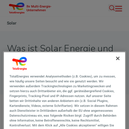
Ihr Multi-Energie-
Direkt
Unternehmen
Suche
zum
Inhalt
Pfadnavigation
Solar
Was ist Solar Energie und
wie wird sie erzeugt?
TotalEnergies verwendet Analysemethoden (z.B. Cookies), um zu messen,
Suche 
wie häufig unsere Seiten besucht und wie sie genutzt werden. Wir
verwenden außerdem Trackingtechnologien zu Marketingzwecken und
setzen hierzu auch Drittanbieter ein, die ggf. geräteübergreifend Cookies,
Fingerprints, Tracking-Pixel und IP-Adressen nutzen. Auf unserer Seite
betten wir Drittinhalte von anderen Anbietern ein (z.B. Social Plugins,
Kartendienste, Videos, externe Schriftarten). Wir setzen in diesem Rahmen
Was ist Solar Energie und wie wird sie erzeugt?
auch Dienstleister in Drittländern außerhalb der EU ohne angemessenes
Datenschutzniveau ein, was folgende Risiken birgt: Zugriff durch Behörden
Solar Energie (auch Sonnenenergie) ist die Energie, die
ohne Information, keine Betroffenenrechte, keine Rechtsmittel,
aus der natürlichen Strahlung der Sonne gewonnen
Kontrollverlust. Mit dem Klick auf „Alle Cookies akzeptieren“ willigen Sie