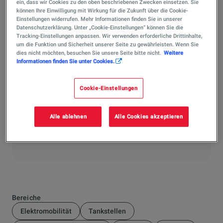
wird. Durch die sogenannte Photovoltaik-Technologie
ein, dass wir Cookies zu den oben beschriebenen Zwecken einsetzen. Sie
können Ihre Einwilligung mit Wirkung für die Zukunft über die Cookie-
wird das Sonnenlicht mithilfe von Solarzellen direkt in
Einstellungen widerrufen. Mehr Informationen finden Sie in unserer
nutzbaren, elektrischen Strom umgewandelt. Da bei
Datenschutzerklärung. Unter „Cookie-Einstellungen“ können Sie die
Tracking-Einstellungen anpassen. Wir verwenden erforderliche Drittinhalte,
diesem Prozess keinerlei Abgase entstehen, ist sie eine
um die Funktion und Sicherheit unserer Seite zu gewährleisten. Wenn Sie
der saubersten und wichtigsten erneuerbaren
dies nicht möchten, besuchen Sie unsere Seite bitte nicht.
Weitere
Energiequellen unserer Zeit.
Informationen finden Sie unter Cookies.
Cookie-Einstellungen
Hat Ihnen die Antwort weitergeholfen?
Ja
Alle ablehnen
Alle Cookies akzeptieren
Nein
Bereiche
Elektromobilität
Tankstellen