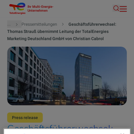
Ihr Multi-Energie-
Direkt
Unternehmen
Suche
zum
Inhalt
Pfadnavigation
...
Pressemitteilungen
Geschäftsführerwechsel:
Thomas Strauß übernimmt Leitung der TotalEnergies
Marketing Deutschland GmbH von Christian Cabrol
Press release
Geschäftsführerwechsel: