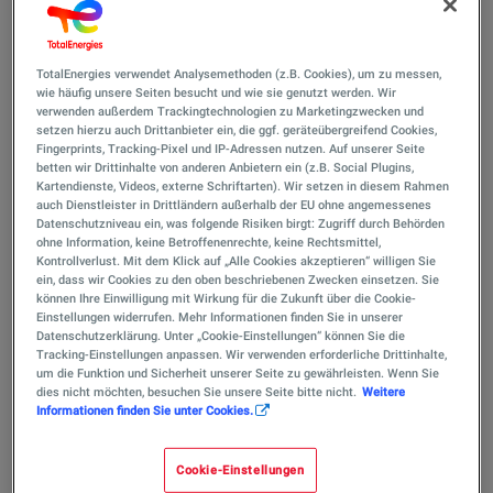
Thomas Strauß übernimmt
Leitung der TotalEnergies
TotalEnergies verwendet Analysemethoden (z.B. Cookies), um zu messen,
wie häufig unsere Seiten besucht und wie sie genutzt werden. Wir
Marketing Deutschland
verwenden außerdem Trackingtechnologien zu Marketingzwecken und
setzen hierzu auch Drittanbieter ein, die ggf. geräteübergreifend Cookies,
GmbH von Christian Cabrol
Fingerprints, Tracking-Pixel und IP-Adressen nutzen. Auf unserer Seite
betten wir Drittinhalte von anderen Anbietern ein (z.B. Social Plugins,
Kartendienste, Videos, externe Schriftarten). Wir setzen in diesem Rahmen
auch Dienstleister in Drittländern außerhalb der EU ohne angemessenes
Datenschutzniveau ein, was folgende Risiken birgt: Zugriff durch Behörden
Veröffentlicht am 13/10/2025
ohne Information, keine Betroffenenrechte, keine Rechtsmittel,
1 Min
Lesezeit
Kontrollverlust. Mit dem Klick auf „Alle Cookies akzeptieren“ willigen Sie
ein, dass wir Cookies zu den oben beschriebenen Zwecken einsetzen. Sie
können Ihre Einwilligung mit Wirkung für die Zukunft über die Cookie-
Einstellungen widerrufen. Mehr Informationen finden Sie in unserer
Datenschutzerklärung. Unter „Cookie-Einstellungen“ können Sie die
Tracking-Einstellungen anpassen. Wir verwenden erforderliche Drittinhalte,
um die Funktion und Sicherheit unserer Seite zu gewährleisten. Wenn Sie
Berlin, 13. Oktober 2025
– Thomas Strauß ist neuer
dies nicht möchten, besuchen Sie unsere Seite bitte nicht.
Weitere
Geschäftsführer der TotalEnergies
Informationen finden Sie unter Cookies.
Marketing Deutschland GmbH. Er tritt damit die
Nachfolge von Christian Cabrol an, der die
Cookie-Einstellungen
deutsche Filiale der Sparte Marketing & Services seit