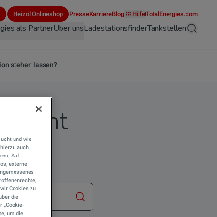
r
Heizöl Onlineshop
Presse
Karriere
Blog
Hilfe
TotalEnergies.com
gies als Partner
Über uns
Ladestationsfinder
Tankstellen
Suche
ion stehen lassen?
 Nacht
sucht und wie
?
hierzu auch
tzen. Auf
eos, externe
e angemessenes
roffenenrechte,
s wir Cookies zu
über die
Suche starten
r „Cookie-
te, um die