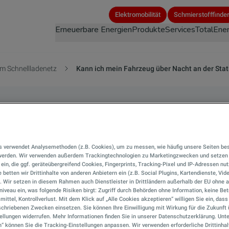
Direkt
Elektromobilität
Schmierstofffinde
zum
Erneuerbare Energien
Produkte
Services
TotalEner
Inhalt
m Schnellladenetz
Kann ich mein Fahrzeug über Nacht an der Stat
 mein Fahrzeug über
s verwendet Analysemethoden (z.B. Cookies), um zu messen, wie häufig unsere Seiten be
tation stehen lassen
 werden. Wir verwenden außerdem Trackingtechnologien zu Marketingzwecken und setzen 
r ein, die ggf. geräteübergreifend Cookies, Fingerprints, Tracking-Pixel und IP-Adressen nu
 betten wir Drittinhalte von anderen Anbietern ein (z.B. Social Plugins, Kartendienste, Vid
). Wir setzen in diesem Rahmen auch Dienstleister in Drittländern außerhalb der EU ohn
ten auf Ihre Fragen.
iveau ein, was folgende Risiken birgt: Zugriff durch Behörden ohne Information, keine Bet
mittel, Kontrollverlust. Mit dem Klick auf „Alle Cookies akzeptieren“ willigen Sie ein, das
chriebenen Zwecken einsetzen. Sie können Ihre Einwilligung mit Wirkung für die Zukunft 
ellungen widerrufen. Mehr Informationen finden Sie in unserer Datenschutzerklärung. Unte
n“ können Sie die Tracking-Einstellungen anpassen. Wir verwenden erforderliche Drittinhal