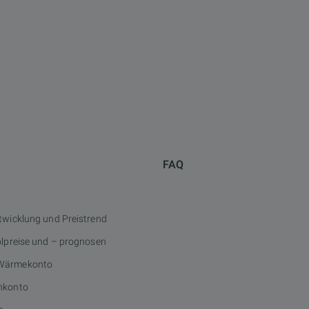
FAQ
twicklung und Preistrend
ölpreise und – prognosen
Wärmekonto
nkonto