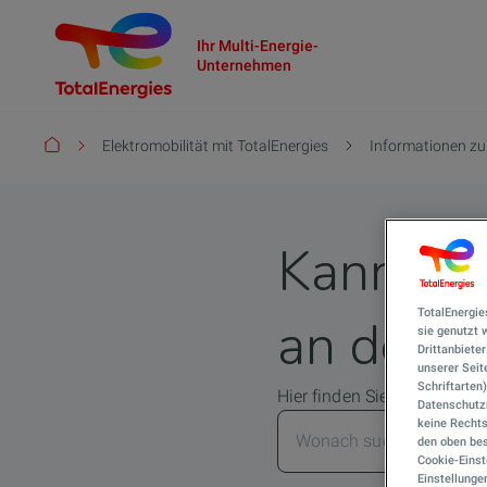
Ihr Multi-Energie-
Unternehmen
Pfadnavigation
Elektromobilität mit TotalEnergies
Informationen zu
Kann ich
TotalEnergie
an der S
sie genutzt
Drittanbiete
unserer Seite
Schriftarten
Hier finden Sie alle Antwor
Datenschutzn
keine Rechts
den oben bes
Cookie-Einst
Einstellunge