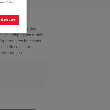
nsere Seite
 akzeptieren
ug nach Abschluss des
allen Ladepunkten anfällt,
 Supermärkten berechnet
n, da diese für kurze
fbestimmungen.