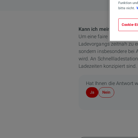
Funktion und
bitte nicht.
Cookie-Ei
Kann ich mein Fahrzeug üb
Um eine faire Nutzung unse
Ladevorgangs zeitnah zu ent
sondern insbesondere bei 
wird. An Schnellladestation
Ladezeiten konzipiert sind.
Hat Ihnen die Antwort w
Ja
Nein