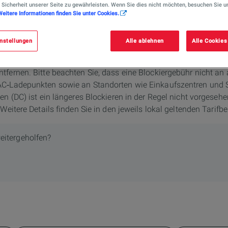
 Sicherheit unserer Seite zu gewährleisten. Wenn Sie dies nicht möchten, besuchen Sie u
Weitere Informationen finden Sie unter Cookies.
nstellungen
Alle ablehnen
Alle Cookies
er Nacht an der Station stehen lassen?
rer Ladestationen zu gewährleisten, bitten wir Sie, Ihr Fahrze
fernen. Bitte beachten Sie, dass eine Blockiergebühr nicht an 
AC‑Ladepunkten sowie an Standorten wie Einkaufszentren und
en (DC) ist ein längeres Blockieren in der Regel nicht vorgesehe
 Weitere Details finden Sie in den jeweils lokal geltenden Tari
eitergeholfen?