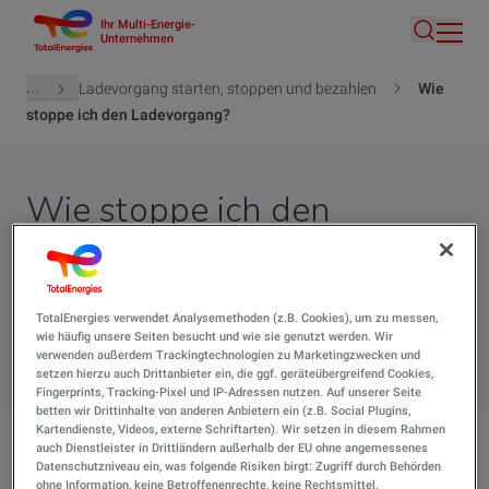
Ihr Multi-Energie-
Direkt
Unternehmen
Suche
zum
Inhalt
Pfadnavigation
...
Ladevorgang starten, stoppen und bezahlen
Wie
stoppe ich den Ladevorgang?
Wie stoppe ich den
Ladevorgang?
Hier finden Sie alle Antworten auf Ihre Fragen.
TotalEnergies verwendet Analysemethoden (z.B. Cookies), um zu messen,
wie häufig unsere Seiten besucht und wie sie genutzt werden. Wir
Suche 
verwenden außerdem Trackingtechnologien zu Marketingzwecken und
setzen hierzu auch Drittanbieter ein, die ggf. geräteübergreifend Cookies,
Fingerprints, Tracking-Pixel und IP-Adressen nutzen. Auf unserer Seite
betten wir Drittinhalte von anderen Anbietern ein (z.B. Social Plugins,
Kartendienste, Videos, externe Schriftarten). Wir setzen in diesem Rahmen
auch Dienstleister in Drittländern außerhalb der EU ohne angemessenes
Wie stoppe ich den Ladevorgang?
Datenschutzniveau ein, was folgende Risiken birgt: Zugriff durch Behörden
ohne Information, keine Betroffenenrechte, keine Rechtsmittel,