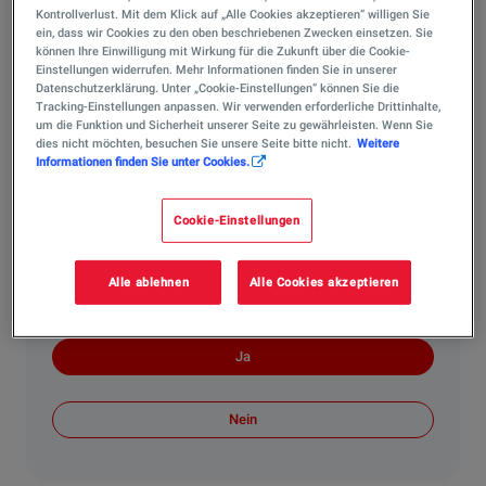
Sie können den Ladevorgang ganz einfach über die
Kontrollverlust. Mit dem Klick auf „Alle Cookies akzeptieren“ willigen Sie
Methode beenden, mit der Sie ihn gestartet haben:
ein, dass wir Cookies zu den oben beschriebenen Zwecken einsetzen. Sie
können Ihre Einwilligung mit Wirkung für die Zukunft über die Cookie-
In der App per Klick, mit einer Ladekarte (RFID) durch
Einstellungen widerrufen. Mehr Informationen finden Sie in unserer
erneutes Vorhalten oder über die Anzeige an der
Datenschutzerklärung. Unter „Cookie-Einstellungen“ können Sie die
Ladesäule. Alternativ endet der Ladevorgang
Tracking-Einstellungen anpassen. Wir verwenden erforderliche Drittinhalte,
um die Funktion und Sicherheit unserer Seite zu gewährleisten. Wenn Sie
automatisch, sobald Ihr Fahrzeug vollständig geladen
dies nicht möchten, besuchen Sie unsere Seite bitte nicht.
Weitere
ist. Auch das Abziehen des Ladekabels beendet den
Informationen finden Sie unter Cookies.
Ladevorgang automatisch.
Je nach Fahrzeugmodell kann der Ladevorgang zudem
Cookie-Einstellungen
durch das Verriegeln oder Entriegeln des Autos beendet
werden – dies ist jedoch fahrzeugspezifisch.
Alle ablehnen
Alle Cookies akzeptieren
Hat Ihnen die Antwort weitergeholfen?
Ja
Nein