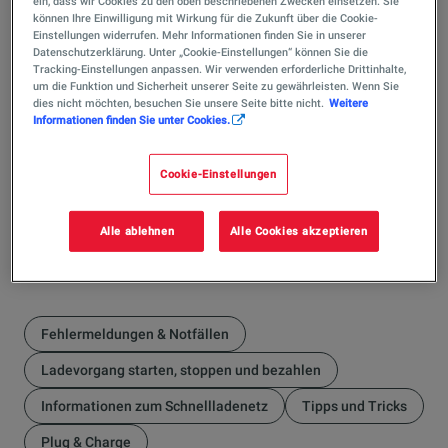
ein, dass wir Cookies zu den oben beschriebenen Zwecken einsetzen. Sie
Das kommt immer auf Ihr Fahrzeug und Ihren Hersteller
können Ihre Einwilligung mit Wirkung für die Zukunft über die Cookie-
an. Fragen Sie dafür vorab bei Ihrem Hersteller nach und
Einstellungen widerrufen. Mehr Informationen finden Sie in unserer
konfigurieren Sie dies im Multimediasystem.
Datenschutzerklärung. Unter „Cookie-Einstellungen“ können Sie die
Tracking-Einstellungen anpassen. Wir verwenden erforderliche Drittinhalte,
um die Funktion und Sicherheit unserer Seite zu gewährleisten. Wenn Sie
dies nicht möchten, besuchen Sie unsere Seite bitte nicht.
Weitere
Hat Ihnen die Antwort weitergeholfen?
Informationen finden Sie unter Cookies.
Ja
Cookie-Einstellungen
Nein
Alle ablehnen
Alle Cookies akzeptieren
Fehlermeldungen & Notfällen
Ladevorgang starten, stoppen und bezahlen
Informationen zum Schnellladenetz
Tipps und Tricks
Plug & Charge