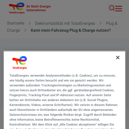
Ihr Multi-Energie-
Direkt
Unternehmen
Suche
zum
Inhalt
Pfadnavigation
Startseite
Elektromobilität mit TotalEnergies
Plug &
Charge
Kann mein Fahrzeug Plug & Charge nutzen?
Kann mein Fahrzeug Plug &
Charge nutzen?
TotalEnergies verwendet Analysemethoden (z.B. Cookies), um zu messen,
Hier finden Sie alle Antworten auf Ihre Fragen.
wie häufig unsere Seiten besucht und wie sie genutzt werden. Wir
verwenden außerdem Trackingtechnologien zu Marketingzwecken und
setzen hierzu auch Drittanbieter ein, die ggf. geräteübergreifend Cookies,
Suche 
Fingerprints, Tracking-Pixel und IP-Adressen nutzen. Auf unserer Seite
betten wir Drittinhalte von anderen Anbietern ein (z.B. Social Plugins,
Kartendienste, Videos, externe Schriftarten). Wir setzen in diesem Rahmen
auch Dienstleister in Drittländern außerhalb der EU ohne angemessenes
Datenschutzniveau ein, was folgende Risiken birgt: Zugriff durch Behörden
ohne Information, keine Betroffenenrechte, keine Rechtsmittel,
Kann mein Fahrzeug Plug & Charge nutzen?
Kontrollverlust. Mit dem Klick auf „Alle Cookies akzeptieren“ willigen Sie