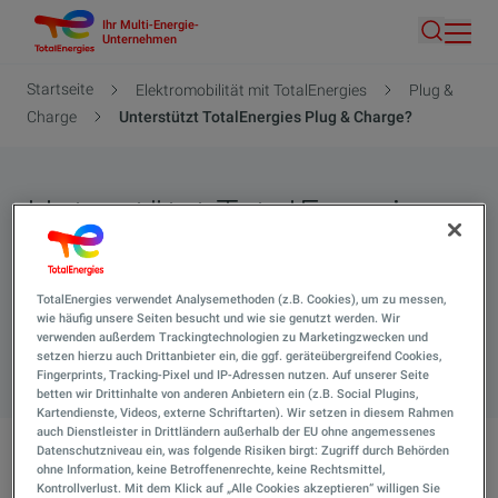
Ihr Multi-Energie-
Direkt
Unternehmen
Suche
zum
Inhalt
Pfadnavigation
Startseite
Elektromobilität mit TotalEnergies
Plug &
Charge
Unterstützt TotalEnergies Plug & Charge?
Unterstützt TotalEnergies
Plug & Charge?
Hier finden Sie alle Antworten auf Ihre Fragen.
TotalEnergies verwendet Analysemethoden (z.B. Cookies), um zu messen,
wie häufig unsere Seiten besucht und wie sie genutzt werden. Wir
verwenden außerdem Trackingtechnologien zu Marketingzwecken und
Suche 
setzen hierzu auch Drittanbieter ein, die ggf. geräteübergreifend Cookies,
Fingerprints, Tracking-Pixel und IP-Adressen nutzen. Auf unserer Seite
betten wir Drittinhalte von anderen Anbietern ein (z.B. Social Plugins,
Kartendienste, Videos, externe Schriftarten). Wir setzen in diesem Rahmen
auch Dienstleister in Drittländern außerhalb der EU ohne angemessenes
Datenschutzniveau ein, was folgende Risiken birgt: Zugriff durch Behörden
ohne Information, keine Betroffenenrechte, keine Rechtsmittel,
Unterstützt TotalEnergies Plug & Charge?
Kontrollverlust. Mit dem Klick auf „Alle Cookies akzeptieren“ willigen Sie