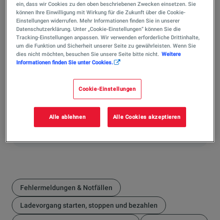
Nein, derzeit unterstützt unser System noch kein Plug &
ein, dass wir Cookies zu den oben beschriebenen Zwecken einsetzen. Sie
können Ihre Einwilligung mit Wirkung für die Zukunft über die Cookie-
Charge in Deutschland. Wir arbeiten jedoch stetig an
Einstellungen widerrufen. Mehr Informationen finden Sie in unserer
einer Optimierung Ihres Ladeerlebnisses, auch um
Datenschutzerklärung. Unter „Cookie-Einstellungen“ können Sie die
zukünftige Authentifikationsmedien zu implementieren.
Tracking-Einstellungen anpassen. Wir verwenden erforderliche Drittinhalte,
um die Funktion und Sicherheit unserer Seite zu gewährleisten. Wenn Sie
Vorgesehen ist ein Start in 2027.
dies nicht möchten, besuchen Sie unsere Seite bitte nicht.
Weitere
Informationen finden Sie unter Cookies.
Hat Ihnen die Antwort weitergeholfen?
Cookie-Einstellungen
Ja
Alle ablehnen
Alle Cookies akzeptieren
Nein
Fehlermeldungen & Notfällen
Ladevorgang starten, stoppen und bezahlen