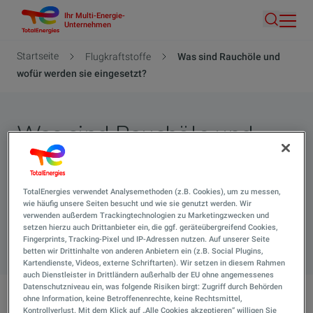
Ihr Multi-Energie-
Direkt
Unternehmen
Suche
zum
Inhalt
Pfadnavigation
Startseite
Flugkraftstoffe
Was sind Rauchöle und
wofür werden sie eingesetzt?
Was sind Rauchöle und
wofür werden sie
eingesetzt?
TotalEnergies verwendet Analysemethoden (z.B. Cookies), um zu messen,
wie häufig unsere Seiten besucht und wie sie genutzt werden. Wir
verwenden außerdem Trackingtechnologien zu Marketingzwecken und
setzen hierzu auch Drittanbieter ein, die ggf. geräteübergreifend Cookies,
Suche 
Fingerprints, Tracking-Pixel und IP-Adressen nutzen. Auf unserer Seite
betten wir Drittinhalte von anderen Anbietern ein (z.B. Social Plugins,
Kartendienste, Videos, externe Schriftarten). Wir setzen in diesem Rahmen
auch Dienstleister in Drittländern außerhalb der EU ohne angemessenes
Datenschutzniveau ein, was folgende Risiken birgt: Zugriff durch Behörden
ohne Information, keine Betroffenenrechte, keine Rechtsmittel,
Was sind Rauchöle und wofür werden sie eingesetzt?
Kontrollverlust. Mit dem Klick auf „Alle Cookies akzeptieren“ willigen Sie