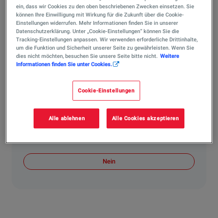
ein, dass wir Cookies zu den oben beschriebenen Zwecken einsetzen. Sie
Rauchöle sind Spezialöle, die in Rauchanlagen von
können Ihre Einwilligung mit Wirkung für die Zukunft über die Cookie-
Kunstflugzeugen eingesetzt werden, um bei
Einstellungen widerrufen. Mehr Informationen finden Sie in unserer
Datenschutzerklärung. Unter „Cookie-Einstellungen“ können Sie die
Vorführungen und Wettbewerben sichtbare
Tracking-Einstellungen anpassen. Wir verwenden erforderliche Drittinhalte,
Rauchspuren zu erzeugen. TotalEnergies liefert diese
um die Funktion und Sicherheit unserer Seite zu gewährleisten. Wenn Sie
Produkte für den professionellen Einsatz im Motorsport
dies nicht möchten, besuchen Sie unsere Seite bitte nicht.
Weitere
Informationen finden Sie unter Cookies.
und Kunstflug – wie etwa bei Weltmeister Matthias
Dolderer in der Red Bull Air Race. Die Rauchöle sind Teil
des
Schmierstoffportfolios für Flugzeuge
.
Cookie-Einstellungen
Hat Ihnen die Antwort weitergeholfen?
Alle ablehnen
Alle Cookies akzeptieren
Ja
Nein