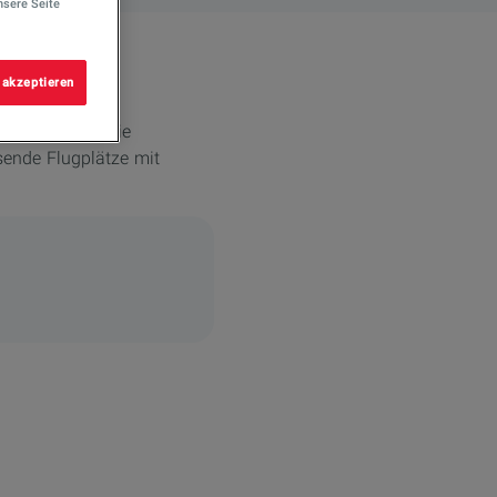
nsere Seite
 akzeptieren
te schnell und
ortflugzeugen, die
ende Flugplätze mit