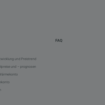
FAQ
twicklung und Preistrend
ölpreise und – prognosen
Wärmekonto
nkonto
n