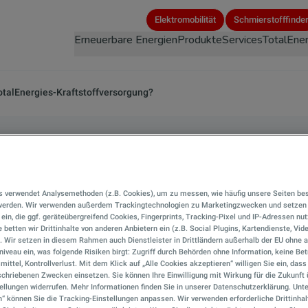
Direkt
Elektromobilität
Schmierstofffinde
zum
Erneuerbare Energien
Produkte
Services
TotalEner
Inhalt
TotalEnergies-Kraftstoffversorgung?
e ich einen Flugplatz
s verwendet Analysemethoden (z.B. Cookies), um zu messen, wie häufig unsere Seiten be
rgies-Kraftstoffvers
 werden. Wir verwenden außerdem Trackingtechnologien zu Marketingzwecken und setzen 
r ein, die ggf. geräteübergreifend Cookies, Fingerprints, Tracking-Pixel und IP-Adressen nu
 betten wir Drittinhalte von anderen Anbietern ein (z.B. Social Plugins, Kartendienste, Vid
). Wir setzen in diesem Rahmen auch Dienstleister in Drittländern außerhalb der EU ohn
iveau ein, was folgende Risiken birgt: Zugriff durch Behörden ohne Information, keine Bet
mittel, Kontrollverlust. Mit dem Klick auf „Alle Cookies akzeptieren“ willigen Sie ein, das
chriebenen Zwecken einsetzen. Sie können Ihre Einwilligung mit Wirkung für die Zukunft 
ellungen widerrufen. Mehr Informationen finden Sie in unserer Datenschutzerklärung. Unte
n“ können Sie die Tracking-Einstellungen anpassen. Wir verwenden erforderliche Drittinhal