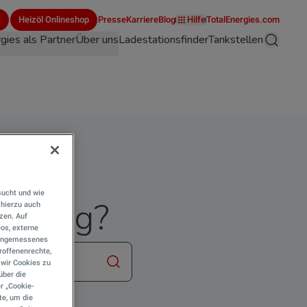
r
Heizöl Onlineshop
Presse
Karriere
Blog
Hilfe
TotalEnergies.com
gies als Partner
Über uns
Ladestationsfinder
Tankstellen
Suche
 mit
sucht und wie
orgung?
hierzu auch
tzen. Auf
eos, externe
e angemessenes
roffenenrechte,
s wir Cookies zu
Suche starten
über die
r „Cookie-
te, um die