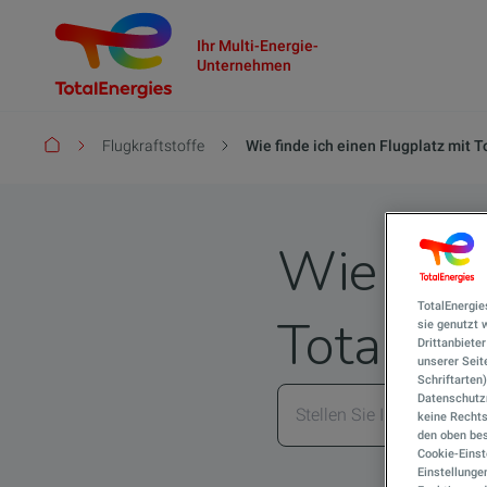
Ihr Multi-Energie-
Unternehmen
Pfadnavigation
Flugkraftstoffe
Wie finde ich einen Flugplatz mit 
Wie find
TotalEnergie
TotalEne
sie genutzt
Drittanbiete
unserer Seite
Schriftarten
Datenschutzn
keine Rechts
den oben bes
Cookie-Einst
Einstellunge