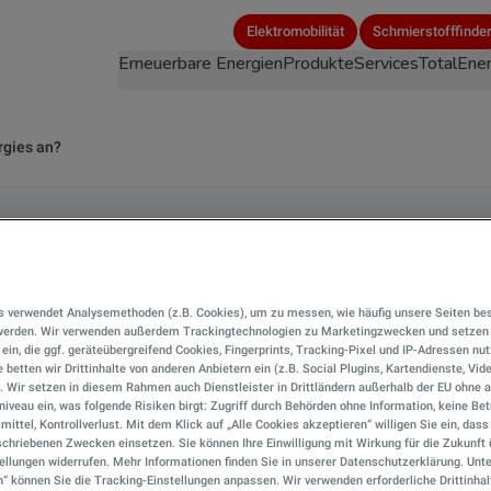
Direkt
Elektromobilität
Schmierstofffinde
zum
Erneuerbare Energien
Produkte
Services
TotalEner
Inhalt
rgies an?
Bitumenprodukte bie
s verwendet Analysemethoden (z.B. Cookies), um zu messen, wie häufig unsere Seiten be
rgies an?
 werden. Wir verwenden außerdem Trackingtechnologien zu Marketingzwecken und setzen 
r ein, die ggf. geräteübergreifend Cookies, Fingerprints, Tracking-Pixel und IP-Adressen nu
 betten wir Drittinhalte von anderen Anbietern ein (z.B. Social Plugins, Kartendienste, Vid
). Wir setzen in diesem Rahmen auch Dienstleister in Drittländern außerhalb der EU ohn
iveau ein, was folgende Risiken birgt: Zugriff durch Behörden ohne Information, keine Bet
mittel, Kontrollverlust. Mit dem Klick auf „Alle Cookies akzeptieren“ willigen Sie ein, das
chriebenen Zwecken einsetzen. Sie können Ihre Einwilligung mit Wirkung für die Zukunft 
ellungen widerrufen. Mehr Informationen finden Sie in unserer Datenschutzerklärung. Unte
n“ können Sie die Tracking-Einstellungen anpassen. Wir verwenden erforderliche Drittinhal