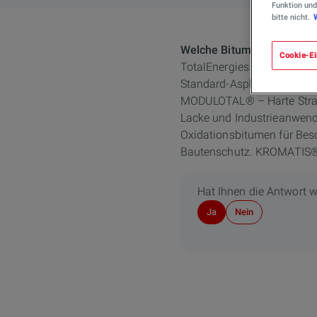
Funktion und
bitte nicht.
Welche Bitumenprodukte bi
Cookie-Ei
TotalEnergies bietet ein 
Standard-Asphaltmischgut.
MODULOTAL® – Harte Straß
Lacke und Industrieanwen
Oxidationsbitumen für Be
Bautenschutz. KROMATIS® –
Hat Ihnen die Antwort w
Ja
Nein