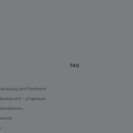
FAQ
twicklung und Preistrend
ölpreise und – prognosen
Wärmekonto
nkonto
n