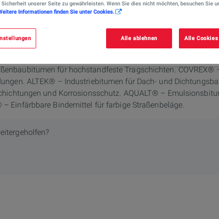
 Sicherheit unserer Seite zu gewährleisten. Wenn Sie dies nicht möchten, besuchen Sie u
Weitere Informationen finden Sie unter Cookies.
etet TotalEnergies an?
nstellungen
Alle ablehnen
Alle Cookies
umfassendes Sortiment für Straßenbau und Industrie: AZALT® – 
 STYRELF® – Polymermodifiziertes Bitumen für hoch beanspru
enbaubitumen für hochstandfeste Tragschichten. COVREX® – H
dungen. ALTEK® – Industriebitumen für Dach- und Dichtungs
schichtungen und Korrosionsschutz. AQUALT® – Emulsionsbitu
 Einfärbbare Bindemittel für farbige Straßenbeläge.
eitergeholfen?