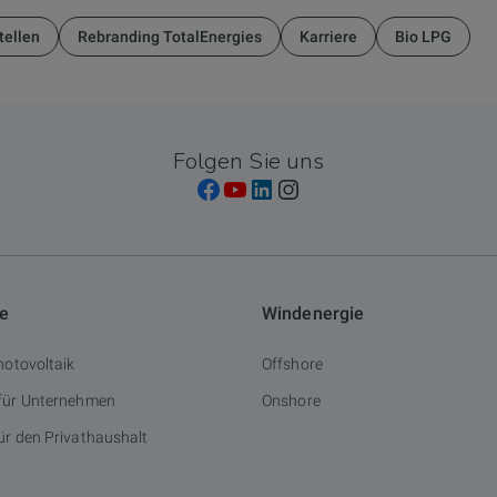
tellen
Rebranding TotalEnergies
Karriere
Bio LPG
Folgen Sie uns
ie
Windenergie
hotovoltaik
Offshore
 für Unternehmen
Onshore
ür den Privathaushalt