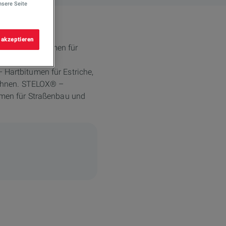
nsere Seite
 akzeptieren
Straßenbaubitumen für
chte Flächen.
artbitumen für Estriche,
bahnen. STELOX® –
men für Straßenbau und