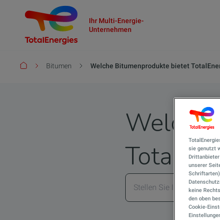
Ihr Multi-Energie-
Unternehmen
Pfadnavigation
Bitumen
Welche Bitumenprodukte bietet TotalEne
Welche 
TotalEnergie
TotalEne
sie genutzt
Drittanbiete
unserer Seite
Schriftarten
Datenschutzn
keine Rechts
den oben bes
Cookie-Einst
Einstellunge