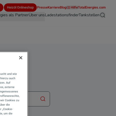
r
Heizöl Onlineshop
Presse
Karriere
Blog
Hilfe
TotalEnergies.com
gies als Partner
Über uns
Ladestationsfinder
Tankstellen
Suche
tet
sucht und wie
hierzu auch
tzen. Auf
eos, externe
e angemessenes
roffenenrechte,
s wir Cookies zu
Suche starten
über die
r „Cookie-
te, um die