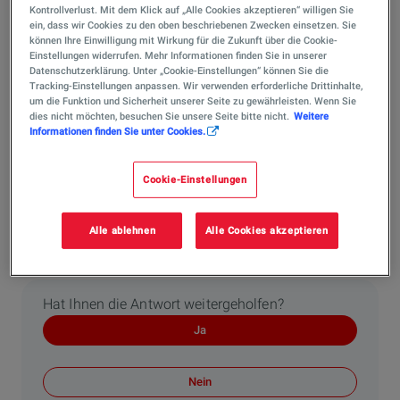
Kontrollverlust. Mit dem Klick auf „Alle Cookies akzeptieren“ willigen Sie
Offshore Windenergie?
ein, dass wir Cookies zu den oben beschriebenen Zwecken einsetzen. Sie
Der wichtigste Unterschied im Vergleich von Onshore-
können Ihre Einwilligung mit Wirkung für die Zukunft über die Cookie-
Einstellungen widerrufen. Mehr Informationen finden Sie in unserer
(an Land) und Offshore-Windenergie (auf See) liegt in
Datenschutzerklärung. Unter „Cookie-Einstellungen“ können Sie die
der Konstanz der Stromerzeugung und im erzielbaren
Tracking-Einstellungen anpassen. Wir verwenden erforderliche Drittinhalte,
um die Funktion und Sicherheit unserer Seite zu gewährleisten. Wenn Sie
Ertrag. Während Onshore‑Wind typischerweise bei
dies nicht möchten, besuchen Sie unsere Seite bitte nicht.
Weitere
2.500–3.500 Volllaststunden liegt, werden offshore
Informationen finden Sie unter Cookies.
Werte von 4.000 bis
ü
ber 4.500 Volllaststunden
erreicht.Der Grund dafür sind stärkere und konstantere
Cookie-Einstellungen
Winde auf dem Meer. Zudem bieten Offshore-Projekte
den Vorteil, dass es weniger Flächennutzungskonflikte
Alle ablehnen
Alle Cookies akzeptieren
mit Anwohnern gibt und weitaus größere Anlagen
gebaut werden können.
Hat Ihnen die Antwort weitergeholfen?
Ja
Nein