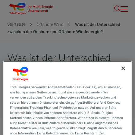
Ihr Multi-Energie-
Direkt
Unternehmen
Suche
zum
Inhalt
Pfadnavigation
Startseite
Offshore Wind
Was ist der Unterschied
zwischen der Onshore und Offshore Windenergie?
Was ist der Unterschied
zwischen der Onshore und
Offshore Windenergie?
TotalEnergies verwendet Analysemethoden (z.B. Cookies), um zu messen,
wie häufig unsere Seiten besucht und wie sie genutzt werden. Wir
verwenden außerdem Trackingtechnologien zu Marketingzwecken und
Suche 
setzen hierzu auch Drittanbieter ein, die ggf. geräteübergreifend Cookies,
Fingerprints, Tracking-Pixel und IP-Adressen nutzen. Auf unserer Seite
betten wir Drittinhalte von anderen Anbietern ein (z.B. Social Plugins,
Kartendienste, Videos, externe Schriftarten). Wir setzen in diesem Rahmen
auch Dienstleister in Drittländern außerhalb der EU ohne angemessenes
Datenschutzniveau ein, was folgende Risiken birgt: Zugriff durch Behörden
ohne Information, keine Betroffenenrechte, keine Rechtsmittel,
Was ist der Unterschied zwischen der Onshore und