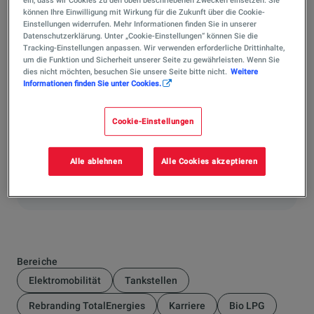
landwirtschaftliche Betriebe, Hotels und kommunale
können Ihre Einwilligung mit Wirkung für die Zukunft über die Cookie-
Einrichtungen. Bei einer Großbestellung bündeln wir die
Einstellungen widerrufen. Mehr Informationen finden Sie in unserer
Lieferungen optimal auf Ihren hohen Energiebedarf,
Datenschutzerklärung. Unter „Cookie-Einstellungen“ können Sie die
Tracking-Einstellungen anpassen. Wir verwenden erforderliche Drittinhalte,
reduzieren den logistischen Aufwand und gewährleisten
um die Funktion und Sicherheit unserer Seite zu gewährleisten. Wenn Sie
eine reibungslose, verlässliche Wärmeversorgung.
dies nicht möchten, besuchen Sie unsere Seite bitte nicht.
Weitere
Informationen finden Sie unter Cookies.
Hat Ihnen die Antwort weitergeholfen?
Cookie-Einstellungen
Ja
Alle ablehnen
Alle Cookies akzeptieren
Nein
Bereiche
Elektromobilität
Tankstellen
Rebranding TotalEnergies
Karriere
Bio LPG