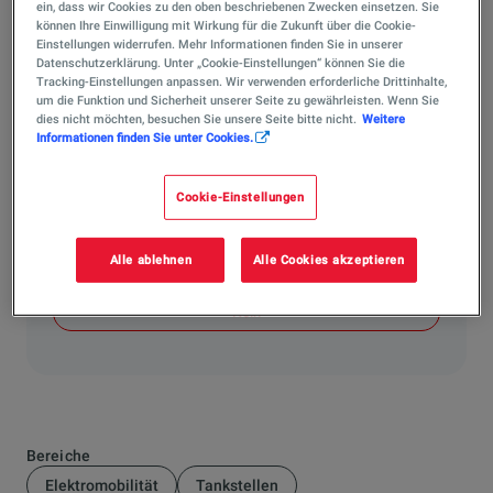
ein, dass wir Cookies zu den oben beschriebenen Zwecken einsetzen. Sie
zu Öl und Gas?
können Ihre Einwilligung mit Wirkung für die Zukunft über die Cookie-
Einstellungen widerrufen. Mehr Informationen finden Sie in unserer
Die Energieeffizienz von Pellets ist hervorragend. 1 kg
Datenschutzerklärung. Unter „Cookie-Einstellungen“ können Sie die
unserer ENplus A1 Pellets liefert rund 5 kWh Energie.
Tracking-Einstellungen anpassen. Wir verwenden erforderliche Drittinhalte,
Das entspricht im Vergleich etwa einem halben Liter
um die Funktion und Sicherheit unserer Seite zu gewährleisten. Wenn Sie
dies nicht möchten, besuchen Sie unsere Seite bitte nicht.
Weitere
Heizöl oder einem halben Kubikmeter Erdgas. Sie heizen
Informationen finden Sie unter Cookies.
also sehr wirtschaftlich.
Cookie-Einstellungen
Hat Ihnen die Antwort weitergeholfen?
Ja
Alle ablehnen
Alle Cookies akzeptieren
Nein
Bereiche
Elektromobilität
Tankstellen