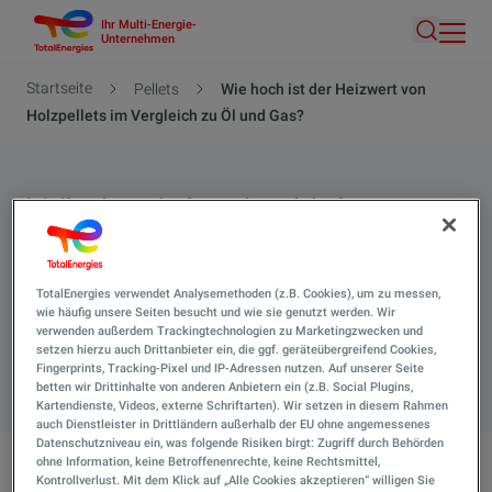
Ihr Multi-Energie-
Direkt
Unternehmen
Suche
zum
Inhalt
Pfadnavigation
Startseite
Pellets
Wie hoch ist der Heizwert von
Holzpellets im Vergleich zu Öl und Gas?
Wie hoch ist der Heizwert
von Holzpellets im
Vergleich zu Öl und Gas?
TotalEnergies verwendet Analysemethoden (z.B. Cookies), um zu messen,
wie häufig unsere Seiten besucht und wie sie genutzt werden. Wir
verwenden außerdem Trackingtechnologien zu Marketingzwecken und
setzen hierzu auch Drittanbieter ein, die ggf. geräteübergreifend Cookies,
Suche 
Fingerprints, Tracking-Pixel und IP-Adressen nutzen. Auf unserer Seite
betten wir Drittinhalte von anderen Anbietern ein (z.B. Social Plugins,
Kartendienste, Videos, externe Schriftarten). Wir setzen in diesem Rahmen
auch Dienstleister in Drittländern außerhalb der EU ohne angemessenes
Datenschutzniveau ein, was folgende Risiken birgt: Zugriff durch Behörden
ohne Information, keine Betroffenenrechte, keine Rechtsmittel,
Kontrollverlust. Mit dem Klick auf „Alle Cookies akzeptieren“ willigen Sie
Wie hoch ist der Heizwert von Holzpellets im Vergleich