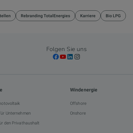
tellen
Rebranding TotalEnergies
Karriere
Bio LPG
Folgen Sie uns
ie
Windenergie
hotovoltaik
Offshore
 für Unternehmen
Onshore
ür den Privathaushalt