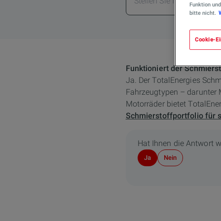
Funktion und
bitte nicht.
Cookie-Ei
Funktioniert der Schmiers
Ja. Der TotalEnergies Schmi
Fahrzeugtypen – darunter 
Motorräder bietet TotalEne
Schmierstoffportfolio für
Hat Ihnen die Antwort w
Ja
Nein