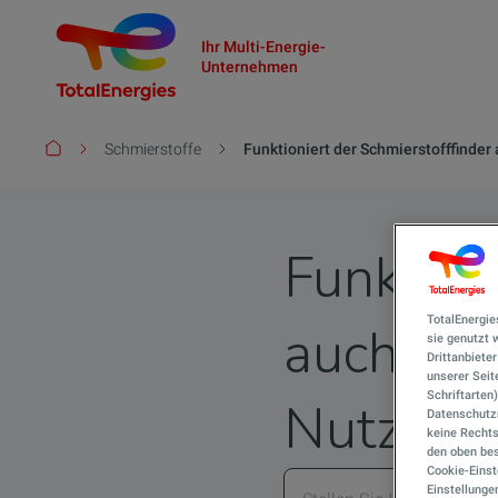
Ihr Multi-Energie-
Unternehmen
Pfadnavigation
Schmierstoffe
Funktioniert der Schmierstofffinde
Funktion
TotalEnergie
auch für
sie genutzt
Drittanbiete
unserer Seite
Schriftarten
Nutzfah
Datenschutzn
keine Rechts
den oben bes
Cookie-Einst
Einstellunge