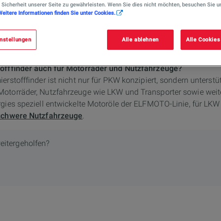
 Sicherheit unserer Seite zu gewährleisten. Wenn Sie dies nicht möchten, besuchen Sie u
Weitere Informationen finden Sie unter Cookies.
nstellungen
Alle ablehnen
Alle Cookies
tofffinder auch für Motorräder und Nutzfahrzeuge?
erstofffinder ist nicht nur für PKW konzipiert, sondern unterstüt
Motorräder, Nutzfahrzeuge wie LKW und Transporter sowie weit
rgies speziell entwickelte Motoröle der ELFMOTO-Linie, für LK
 schwere Nutzfahrzeuge
.
eitergeholfen?