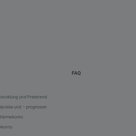
FAQ
twicklung und Preistrend
ölpreise und – prognosen
Wärmekonto
nkonto