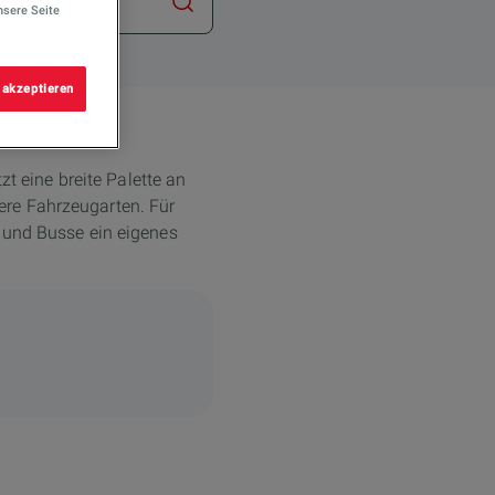
Suche starten
nsere Seite
 akzeptieren
zt eine breite Palette an
ere Fahrzeugarten. Für
W und Busse ein eigenes