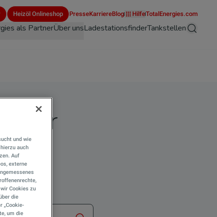
r
Heizöl Onlineshop
Presse
Karriere
Blog
Hilfe
TotalEnergies.com
gies als Partner
Über uns
Ladestationsfinder
Tankstellen
Suche
finder
sucht und wie
hierzu auch
tzen. Auf
eos, externe
e angemessenes
roffenenrechte,
s wir Cookies zu
über die
r „Cookie-
te, um die