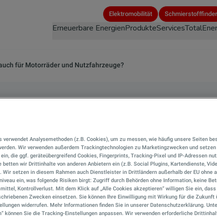
Direkt
Elektromobilität
Schmierstofffinde
zum
Erneuerbare Energien
Produkte
Services
TotalEner
Inhalt
r auch für Motorräder und Nutzfahrzeuge?
iert der Schmierstoff
s verwendet Analysemethoden (z.B. Cookies), um zu messen, wie häufig unsere Seiten be
 Motorräder und
 werden. Wir verwenden außerdem Trackingtechnologien zu Marketingzwecken und setzen 
r ein, die ggf. geräteübergreifend Cookies, Fingerprints, Tracking-Pixel und IP-Adressen nu
 betten wir Drittinhalte von anderen Anbietern ein (z.B. Social Plugins, Kartendienste, Vid
). Wir setzen in diesem Rahmen auch Dienstleister in Drittländern außerhalb der EU ohn
rzeuge?
iveau ein, was folgende Risiken birgt: Zugriff durch Behörden ohne Information, keine Bet
mittel, Kontrollverlust. Mit dem Klick auf „Alle Cookies akzeptieren“ willigen Sie ein, das
chriebenen Zwecken einsetzen. Sie können Ihre Einwilligung mit Wirkung für die Zukunft 
ellungen widerrufen. Mehr Informationen finden Sie in unserer Datenschutzerklärung. Unte
n“ können Sie die Tracking-Einstellungen anpassen. Wir verwenden erforderliche Drittinhal