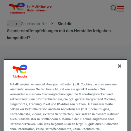
Ihr Multi-Energie-
Direkt
Unternehmen
Suche
zum
Inhalt
Pfadnavigation
...
Schmierstoffe
Sind die
Schmierstoffempfehlungen mit den Herstellerfreigaben
kompatibel?
Sind die
Schmierstoffempfehlungen
mit den Herstellerfreigaben
TotalEnergies verwendet Analysemethoden (z.B. Cookies), um zu messen,
wie häufig unsere Seiten besucht und wie sie genutzt werden. Wir
verwenden außerdem Trackingtechnologien zu Marketingzwecken und
kompatibel?
setzen hierzu auch Drittanbieter ein, die ggf. geräteübergreifend Cookies,
Fingerprints, Tracking-Pixel und IP-Adressen nutzen. Auf unserer Seite
betten wir Drittinhalte von anderen Anbietern ein (z.B. Social Plugins,
Kartendienste, Videos, externe Schriftarten). Wir setzen in diesem Rahmen
Suche 
auch Dienstleister in Drittländern außerhalb der EU ohne angemessenes
Datenschutzniveau ein, was folgende Risiken birgt: Zugriff durch Behörden
ohne Information, keine Betroffenenrechte, keine Rechtsmittel,