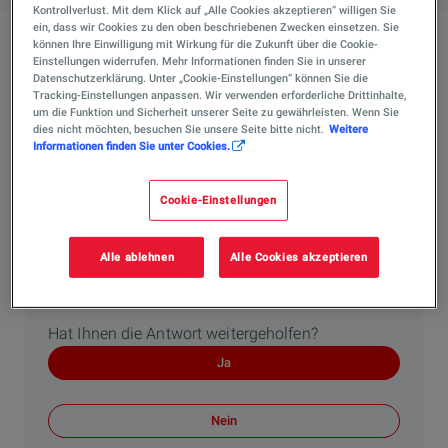
Kontrollverlust. Mit dem Klick auf „Alle Cookies akzeptieren“ willigen Sie
ein, dass wir Cookies zu den oben beschriebenen Zwecken einsetzen. Sie
können Ihre Einwilligung mit Wirkung für die Zukunft über die Cookie-
Sind die Schmierstoffempfehlungen mit den
Einstellungen widerrufen. Mehr Informationen finden Sie in unserer
Datenschutzerklärung. Unter „Cookie-Einstellungen“ können Sie die
Herstellerfreigaben kompatibel?
Tracking-Einstellungen anpassen. Wir verwenden erforderliche Drittinhalte,
Ja. TotalEnergies entwickelt seine Schmierstoffe in
um die Funktion und Sicherheit unserer Seite zu gewährleisten. Wenn Sie
dies nicht möchten, besuchen Sie unsere Seite bitte nicht.
Weitere
enger Zusammenarbeit mit Fahrzeugherstellern und
Informationen finden Sie unter Cookies.
stellt sicher, dass die empfohlenen Produkte die jeweils
geltenden OEM-Freigaben (z.B. VW, BMW, Mercedes-
Cookie-Einstellungen
Benz, Renault, PSA) erfüllen. Die Ergebnisse des
Schmierstofffinders berücksichtigen diese Freigaben
automatisch – Sie erhalten also nur Produkte, die für Ihr
Alle ablehnen
Alle Cookies akzeptieren
Fahrzeug offiziell zugelassen sind.
Hat Ihnen die Antwort weitergeholfen?
Ja
Nein