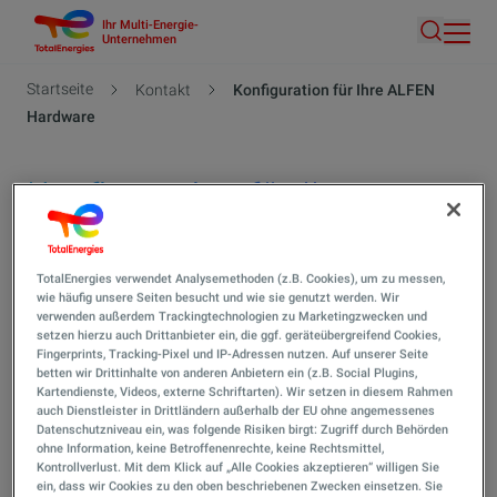
Ihr Multi-Energie-
Direkt
Unternehmen
Suche
zum
Inhalt
Pfadnavigation
Startseite
Kontakt
Konfiguration für Ihre ALFEN
Hardware
Konfiguration für Ihre
ALFEN Hardware
TotalEnergies verwendet Analysemethoden (z.B. Cookies), um zu messen,
wie häufig unsere Seiten besucht und wie sie genutzt werden. Wir
verwenden außerdem Trackingtechnologien zu Marketingzwecken und
setzen hierzu auch Drittanbieter ein, die ggf. geräteübergreifend Cookies,
Fingerprints, Tracking-Pixel und IP-Adressen nutzen. Auf unserer Seite
betten wir Drittinhalte von anderen Anbietern ein (z.B. Social Plugins,
Kartendienste, Videos, externe Schriftarten). Wir setzen in diesem Rahmen
auch Dienstleister in Drittländern außerhalb der EU ohne angemessenes
Datenschutzniveau ein, was folgende Risiken birgt: Zugriff durch Behörden
ohne Information, keine Betroffenenrechte, keine Rechtsmittel,
Kontrollverlust. Mit dem Klick auf „Alle Cookies akzeptieren“ willigen Sie
ein, dass wir Cookies zu den oben beschriebenen Zwecken einsetzen. Sie