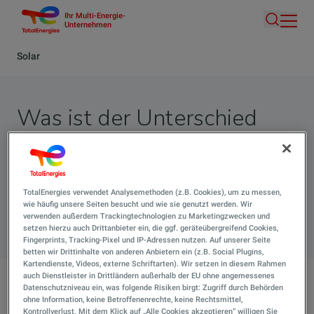
Ihr Multi-Energie-
Direkt
Unternehmen
Suche
zum
Inhalt
Pfadnavigation
Solar
Was ist der Unterschied
zwischen Photovoltaik und
Solarthermie?
TotalEnergies verwendet Analysemethoden (z.B. Cookies), um zu messen,
wie häufig unsere Seiten besucht und wie sie genutzt werden. Wir
Suche 
verwenden außerdem Trackingtechnologien zu Marketingzwecken und
setzen hierzu auch Drittanbieter ein, die ggf. geräteübergreifend Cookies,
Fingerprints, Tracking-Pixel und IP-Adressen nutzen. Auf unserer Seite
betten wir Drittinhalte von anderen Anbietern ein (z.B. Social Plugins,
Kartendienste, Videos, externe Schriftarten). Wir setzen in diesem Rahmen
auch Dienstleister in Drittländern außerhalb der EU ohne angemessenes
Datenschutzniveau ein, was folgende Risiken birgt: Zugriff durch Behörden
Was ist der Unterschied zwischen Photovoltaik und
ohne Information, keine Betroffenenrechte, keine Rechtsmittel,
Solarthermie?
Kontrollverlust. Mit dem Klick auf „Alle Cookies akzeptieren“ willigen Sie