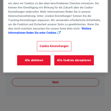
ein, dass wir Cookies zu den oben beschriebenen Zwecken einsetzen. Sie
Photovoltaik wandelt Sonnenlicht direkt in elektrischen
können Ihre Einwilligung mit Wirkung für die Zukunft über die Cookie-
Strom um, während Solarthermie die Sonnenenergie zur
Einstellungen widerrufen. Mehr Informationen finden Sie in unserer
Datenschutzerklärung. Unter „Cookie-Einstellungen“ können Sie die
Wärme- oder Warmwassererzeugung nutzt. Für
Tracking-Einstellungen anpassen. Wir verwenden erforderliche Drittinhalte,
Gewerbe, Industrie sowie geeignete Frei- und
um die Funktion und Sicherheit unserer Seite zu gewährleisten. Wenn Sie
Landwirtschaftsflächen ist Photovoltaik eine besonders
dies nicht möchten, besuchen Sie unsere Seite bitte nicht.
Weitere
Informationen finden Sie unter Cookies.
relevante Technologie. TotalEnergies und VSB bieten
dafür passende Lösungen – auf Wunsch ergänzt durch
Batteriespeicherlösungen.
Cookie-Einstellungen
Hat Ihnen die Antwort weitergeholfen?
Alle ablehnen
Alle Cookies akzeptieren
Ja
Nein