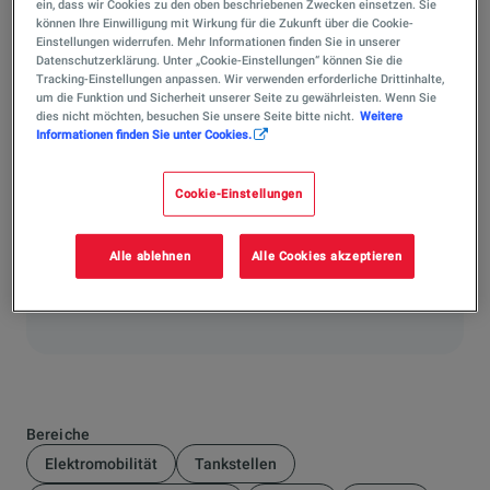
speichern. Alternativ können Anlagen den
ein, dass wir Cookies zu den oben beschriebenen Zwecken einsetzen. Sie
können Ihre Einwilligung mit Wirkung für die Zukunft über die Cookie-
überschüssigen Strom ins öffentliche Netz einspeisen.
Einstellungen widerrufen. Mehr Informationen finden Sie in unserer
Für gewerbliche Anlagen ist die direkte Abnahme über
Datenschutzerklärung. Unter „Cookie-Einstellungen“ können Sie die
Tracking-Einstellungen anpassen. Wir verwenden erforderliche Drittinhalte,
langfristige Stromlieferverträge (PPAs) außerdem eine
um die Funktion und Sicherheit unserer Seite zu gewährleisten. Wenn Sie
gängige Option, um den erzeugten Strom
dies nicht möchten, besuchen Sie unsere Seite bitte nicht.
Weitere
planungssicher zu vermarkten.
Informationen finden Sie unter Cookies.
Cookie-Einstellungen
Hat Ihnen die Antwort weitergeholfen?
Ja
Alle ablehnen
Alle Cookies akzeptieren
Nein
Bereiche
Elektromobilität
Tankstellen