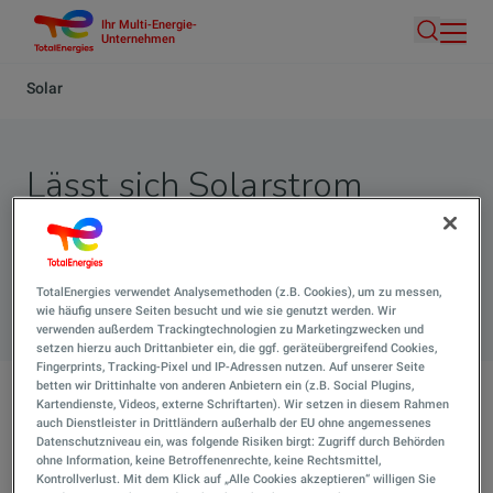
Ihr Multi-Energie-
Direkt
Unternehmen
Suche
zum
Inhalt
Pfadnavigation
Solar
Lässt sich Solarstrom
speichern?
TotalEnergies verwendet Analysemethoden (z.B. Cookies), um zu messen,
Suche 
wie häufig unsere Seiten besucht und wie sie genutzt werden. Wir
verwenden außerdem Trackingtechnologien zu Marketingzwecken und
setzen hierzu auch Drittanbieter ein, die ggf. geräteübergreifend Cookies,
Fingerprints, Tracking-Pixel und IP-Adressen nutzen. Auf unserer Seite
betten wir Drittinhalte von anderen Anbietern ein (z.B. Social Plugins,
Kartendienste, Videos, externe Schriftarten). Wir setzen in diesem Rahmen
Lässt sich Solarstrom speichern?
auch Dienstleister in Drittländern außerhalb der EU ohne angemessenes
Datenschutzniveau ein, was folgende Risiken birgt: Zugriff durch Behörden
Ja, über Batteriespeicher lässt sich der tagsüber
ohne Information, keine Betroffenenrechte, keine Rechtsmittel,
erzeugte Solarstrom für die Nutzung zu anderen Zeiten
Kontrollverlust. Mit dem Klick auf „Alle Cookies akzeptieren“ willigen Sie