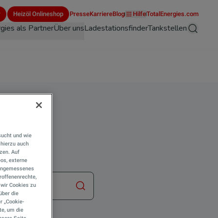
r
Heizöl Onlineshop
Presse
Karriere
Blog
Hilfe
TotalEnergies.com
gies als Partner
Über uns
Ladestationsfinder
Tankstellen
Suche
von
sucht und wie
hierzu auch
tzen. Auf
eos, externe
e angemessenes
roffenenrechte,
s wir Cookies zu
Suche starten
über die
r „Cookie-
te, um die