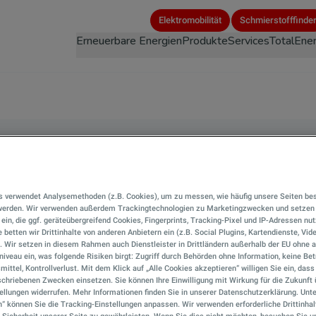
Direkt
Elektromobilität
Schmierstofffinde
zum
Erneuerbare Energien
Produkte
Services
TotalEner
Inhalt
rscheidet E-Fluids 
s verwendet Analysemethoden (z.B. Cookies), um zu messen, wie häufig unsere Seiten be
onellem Motoröl?
 werden. Wir verwenden außerdem Trackingtechnologien zu Marketingzwecken und setzen 
r ein, die ggf. geräteübergreifend Cookies, Fingerprints, Tracking-Pixel und IP-Adressen nu
 betten wir Drittinhalte von anderen Anbietern ein (z.B. Social Plugins, Kartendienste, Vid
). Wir setzen in diesem Rahmen auch Dienstleister in Drittländern außerhalb der EU ohn
iveau ein, was folgende Risiken birgt: Zugriff durch Behörden ohne Information, keine Bet
mittel, Kontrollverlust. Mit dem Klick auf „Alle Cookies akzeptieren“ willigen Sie ein, das
chriebenen Zwecken einsetzen. Sie können Ihre Einwilligung mit Wirkung für die Zukunft 
ellungen widerrufen. Mehr Informationen finden Sie in unserer Datenschutzerklärung. Unte
n“ können Sie die Tracking-Einstellungen anpassen. Wir verwenden erforderliche Drittinhal