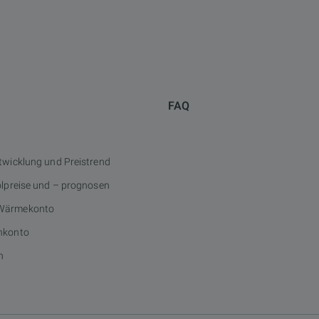
FAQ
twicklung und Preistrend
ölpreise und – prognosen
Wärmekonto
nkonto
n