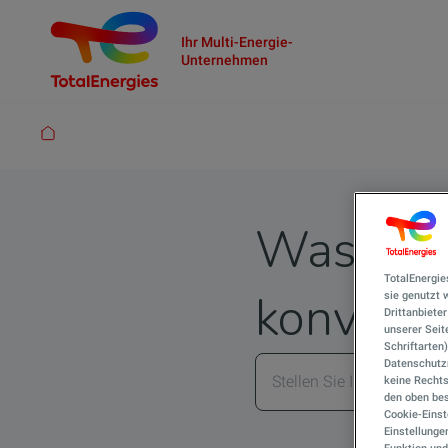
Ihr Multi-Energie-
Unternehmen
Pfadnavigation
Was unte
TotalEnergie
konventi
sie genutzt
Drittanbiete
unserer Seite
Schriftarten
Datenschutzn
keine Rechts
den oben bes
Cookie-Einst
Einstellunge