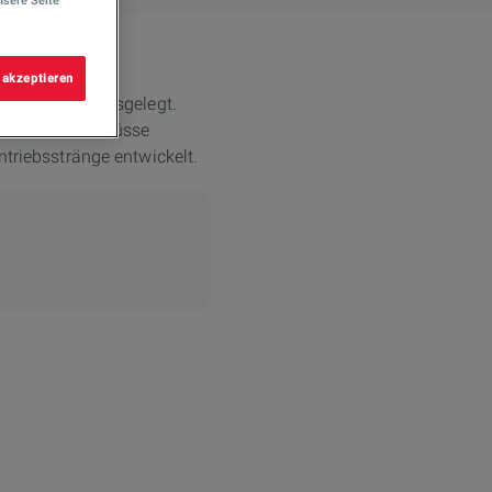
nsere Seite
 akzeptieren
 Wärmeabfuhr ausgelegt.
en und Kurzschlüsse
ntriebsstränge entwickelt.