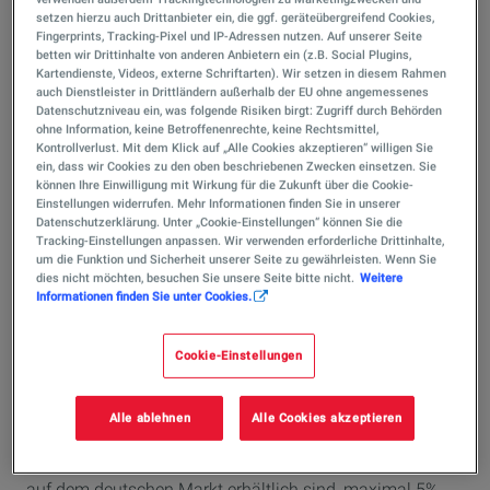
Unser Super E10 besteht aus schwefelfreiem Benzin,
setzen hierzu auch Drittanbieter ein, die ggf. geräteübergreifend Cookies,
Fingerprints, Tracking-Pixel und IP-Adressen nutzen. Auf unserer Seite
einer Zumischung von bis zu 10% Ethanol, enthält
betten wir Drittinhalte von anderen Anbietern ein (z.B. Social Plugins,
leistungssteigernde Additive und hat eine Oktanzahl von
Kartendienste, Videos, externe Schriftarten). Wir setzen in diesem Rahmen
auch Dienstleister in Drittländern außerhalb der EU ohne angemessenes
min. 95 (ROZ). Additive sind aktive Substanzen und
Datenschutzniveau ein, was folgende Risiken birgt: Zugriff durch Behörden
verbessern die Eigenschaften Ihres Kraftstoffs. Sie halten
ohne Information, keine Betroffenenrechte, keine Rechtsmittel,
den Motor Ihres Fahrzeugs nicht nur sauber, sondern
Kontrollverlust. Mit dem Klick auf „Alle Cookies akzeptieren“ willigen Sie
ein, dass wir Cookies zu den oben beschriebenen Zwecken einsetzen. Sie
reinigen gleichzeitig verschmutzte Motorteile, wie Ventile
können Ihre Einwilligung mit Wirkung für die Zukunft über die Cookie-
und Einspritzdüsen. Durch spezielle Additive, die wir
Einstellungen widerrufen. Mehr Informationen finden Sie in unserer
Datenschutzerklärung. Unter „Cookie-Einstellungen“ können Sie die
unserem Super E10 Kraftstoff beimischen, wird
Tracking-Einstellungen anpassen. Wir verwenden erforderliche Drittinhalte,
außerdem Korrosion und damit auch ein größerer
um die Funktion und Sicherheit unserer Seite zu gewährleisten. Wenn Sie
Verschleiß Ihres Motors verhindert.
dies nicht möchten, besuchen Sie unsere Seite bitte nicht.
Weitere
Informationen finden Sie unter Cookies.
Was ist drin in
Super E10 von TotalEnergies?
Cookie-Einstellungen
Das Super E10 Benzin enthält bis
Alle ablehnen
Alle Cookies akzeptieren
zu 10% Ethanol, während
anderen Ottokraftstoffsorten, die
auf dem deutschen Markt erhältlich sind, maximal 5%