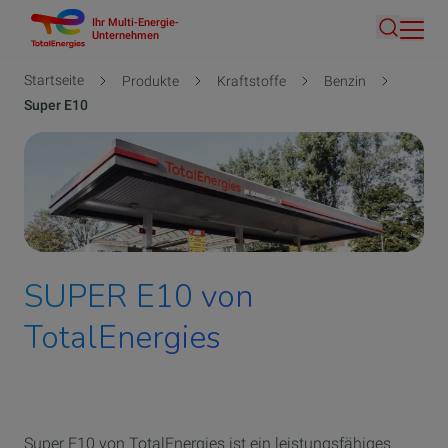
Ihr Multi-Energie-
Direkt
Unternehmen
Suche
zum
Inhalt
Pfadnavigation
Startseite
Produkte
Kraftstoffe
Benzin
Super E10
SUPER E10 von
TotalEnergies
Super E10 von TotalEnergies ist ein leistungsfähiges