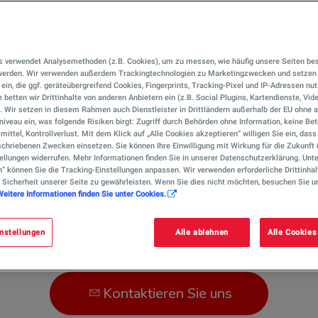
talEnergies
s verwendet Analysemethoden (z.B. Cookies), um zu messen, wie häufig unsere Seiten be
 werden. Wir verwenden außerdem Trackingtechnologien zu Marketingzwecken und setzen 
r ein, die ggf. geräteübergreifend Cookies, Fingerprints, Tracking-Pixel und IP-Adressen nu
 betten wir Drittinhalte von anderen Anbietern ein (z.B. Social Plugins, Kartendienste, Vid
). Wir setzen in diesem Rahmen auch Dienstleister in Drittländern außerhalb der EU ohn
iveau ein, was folgende Risiken birgt: Zugriff durch Behörden ohne Information, keine Bet
mittel, Kontrollverlust. Mit dem Klick auf „Alle Cookies akzeptieren“ willigen Sie ein, das
chriebenen Zwecken einsetzen. Sie können Ihre Einwilligung mit Wirkung für die Zukunft 
ellungen widerrufen. Mehr Informationen finden Sie in unserer Datenschutzerklärung. Unte
n“ können Sie die Tracking-Einstellungen anpassen. Wir verwenden erforderliche Drittinhal
eisten Fahrzeuge mit Ottomotor geeignet und sorgt, dank hochwir
 Sicherheit unserer Seite zu gewährleisten. Wenn Sie dies nicht möchten, besuchen Sie u
Weitere Informationen finden Sie unter Cookies.
nstellungen
Alle ablehnen
Alle Cookies
Kontaktieren Sie uns