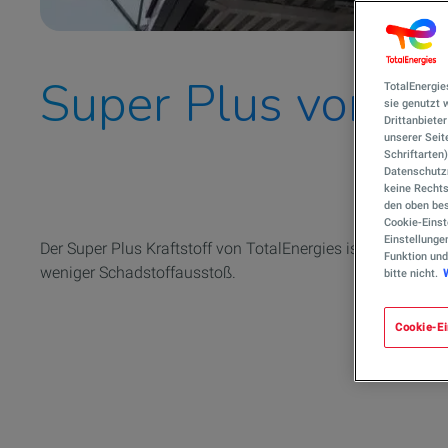
Super Plus von To
TotalEnergie
sie genutzt
Drittanbiete
unserer Seite
Schriftarten
Datenschutzn
keine Rechts
den oben bes
Cookie-Einst
Einstellunge
Der Super Plus Kraftstoff von TotalEnergies ist für die m
Funktion und
weniger Schadstoffausstoß.
bitte nicht.
Cookie-Ei