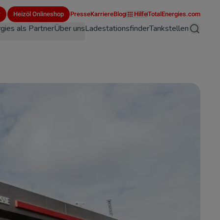
r
Heizöl Onlineshop
Presse
Karriere
Blog
Hilfe
TotalEnergies.com
gies als Partner
Über uns
Ladestationsfinder
Tankstellen
Suche