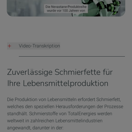
Video-Transkription
00:00 - 01:49: Die Nevastane-Produktreihe wurde vor 100
Jahren von TotalEnergies entwickelt, um die strengen
Zuverlässige Schmierfette für
Sicherheits- und Hygienestandards der
Lebensmittelindustrie zu erfüllen. Seit der Gründung hat
Ihre Lebensmittelproduktion
Nevastane sein Angebot an Schmierstoffen für die
Lebensmittelindustrie erweitert. Lassen Sie uns ein
Die Produktion von Lebensmitteln erfordert Schmierfett,
Jahrhundert voller Sicherheit, Leistung und Kompetenz
welches den speziellen Herausforderungen der Prozesse
anhand von vier bedeutenden Meilensteinen betrachten.
standhält. Schmierstoffe von TotalEnergies werden
1925 die Registrierung der Marke Nevastane mit USDA-
weltweit in zahlreichen Lebensmittelindustrien
Zulassung. 1983 geht die Innovation mit der Einführung
angewandt, darunter in der:
neuer synthetischer Produkte auf PAO-Basis für die