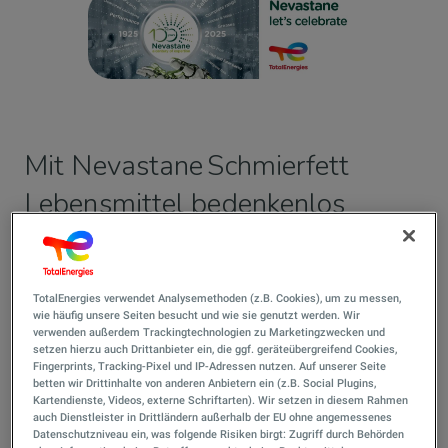
Mit Nevastane Schmierfett
Lebensmittel bedenkenlos
herstellen.
TotalEnergies verwendet Analysemethoden (z.B. Cookies), um zu messen,
wie häufig unsere Seiten besucht und wie sie genutzt werden. Wir
verwenden außerdem Trackingtechnologien zu Marketingzwecken und
Angesichts der hohen Anforderungen in der
setzen hierzu auch Drittanbieter ein, die ggf. geräteübergreifend Cookies,
Lebensmittelindustrie haben wir die Nevastane
Fingerprints, Tracking-Pixel und IP-Adressen nutzen. Auf unserer Seite
Schmierstoffreihe vor mehr als 50 Jahren auf den Markt
betten wir Drittinhalte von anderen Anbietern ein (z.B. Social Plugins,
Kartendienste, Videos, externe Schriftarten). Wir setzen in diesem Rahmen
gebracht. Weitreichende Konsequenzen für den
auch Dienstleister in Drittländern außerhalb der EU ohne angemessenes
Endverbraucher und für das Image Ihres Unternehmens
Datenschutzniveau ein, was folgende Risiken birgt: Zugriff durch Behörden