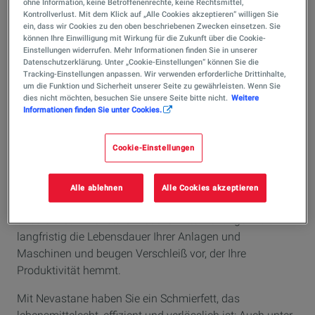
ohne Information, keine Betroffenenrechte, keine Rechtsmittel,
werden vermieden.
Kontrollverlust. Mit dem Klick auf „Alle Cookies akzeptieren“ willigen Sie
ein, dass wir Cookies zu den oben beschriebenen Zwecken einsetzen. Sie
können Ihre Einwilligung mit Wirkung für die Zukunft über die Cookie-
Die Schmierstoffe der Nevastane-Reihe übertreffen nicht
Einstellungen widerrufen. Mehr Informationen finden Sie in unserer
nur die Leistung von Standardschmierstoffen, sondern
Datenschutzerklärung. Unter „Cookie-Einstellungen“ können Sie die
bieten auch zusätzliche Sicherheit, die in einem
Tracking-Einstellungen anpassen. Wir verwenden erforderliche Drittinhalte,
um die Funktion und Sicherheit unserer Seite zu gewährleisten. Wenn Sie
Lebensmittelbetrieb von grundlegender Bedeutung ist.
dies nicht möchten, besuchen Sie unsere Seite bitte nicht.
Weitere
So sind Sie bei der Produktion Ihrer Lebensmittel immer
Informationen finden Sie unter Cookies.
auf der sicheren Seite.
Cookie-Einstellungen
Die Nevastane-Produktreihe garantiert nicht nur die
Lebensmittelverträglichkeit, sondern zeichnet sich
zusätzlich durch Effizienz bei jeder
Alle ablehnen
Alle Cookies akzeptieren
lebensmittelverarbeitenden Anwendung aus: Mit
unserem Schmierfett für Lebensmittel verlängern Sie
langfristig die Lebensdauer Ihrer Anlagen und
Maschinen und beugen Verschleiß vor, der Ihre
Produktivität hemmt.
Mit Nevastane haben Sie ein Schmierfett, das