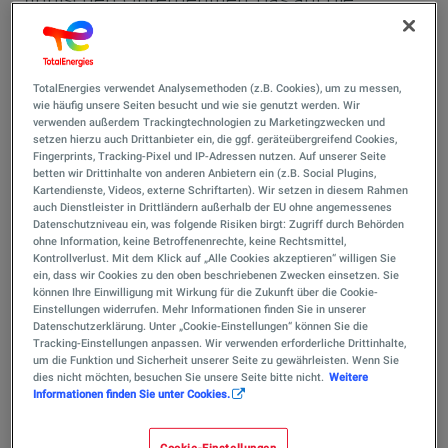
Herstellung von reraffinierten Grundölen
(RRBO) spezialisiert ist und über das
effizienteste Verfahren zur Aufbereitung
TotalEnergies verwendet Analysemethoden (z.B. Cookies), um zu messen,
wie häufig unsere Seiten besucht und wie sie genutzt werden. Wir
von Altöl auf dem Markt verfügt.
verwenden außerdem Trackingtechnologien zu Marketingzwecken und
setzen hierzu auch Drittanbieter ein, die ggf. geräteübergreifend Cookies,
Fingerprints, Tracking-Pixel und IP-Adressen nutzen. Auf unserer Seite
betten wir Drittinhalte von anderen Anbietern ein (z.B. Social Plugins,
Tecoil betreibt derzeit in Hamina,
Kartendienste, Videos, externe Schriftarten). Wir setzen in diesem Rahmen
Ostfinnland, eine Produktionsanlage für
auch Dienstleister in Drittländern außerhalb der EU ohne angemessenes
Datenschutzniveau ein, was folgende Risiken birgt: Zugriff durch Behörden
50.000 Tonnen RRBOs pro Jahr. Tecoil hat
ohne Information, keine Betroffenenrechte, keine Rechtsmittel,
Kontrollverlust. Mit dem Klick auf „Alle Cookies akzeptieren“ willigen Sie
ein eigenes Kreislaufwirtschaftsnetzwerk
ein, dass wir Cookies zu den oben beschriebenen Zwecken einsetzen. Sie
für die Sammlung gebrauchter
können Ihre Einwilligung mit Wirkung für die Zukunft über die Cookie-
Einstellungen widerrufen. Mehr Informationen finden Sie in unserer
Schmierstoffe in Europa und die Versorgung
Datenschutzerklärung. Unter „Cookie-Einstellungen“ können Sie die
Tracking-Einstellungen anpassen. Wir verwenden erforderliche Drittinhalte,
seiner Anlage entwickelt.
um die Funktion und Sicherheit unserer Seite zu gewährleisten. Wenn Sie
dies nicht möchten, besuchen Sie unsere Seite bitte nicht.
Weitere
Informationen finden Sie unter Cookies.
Durch ein von Tecoil optimiertes Verfahren,
Cookie-Einstellungen