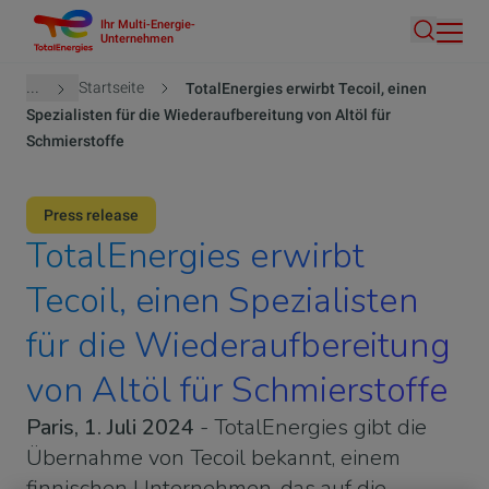
Ihr Multi-Energie-
Direkt
Unternehmen
Suche
zum
Inhalt
Pfadnavigation
...
Startseite
TotalEnergies erwirbt Tecoil, einen
Spezialisten für die Wiederaufbereitung von Altöl für
Schmierstoffe
Press release
TotalEnergies erwirbt
Tecoil, einen Spezialisten
für die Wiederaufbereitung
von Altöl für Schmierstoffe
Paris, 1. Juli 2024
- TotalEnergies gibt die
Übernahme von Tecoil bekannt, einem
finnischen Unternehmen, das auf die