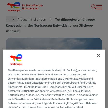
Ihr Multi-Energie-
Direkt
Unternehmen
Suche
zum
Inhalt
Pfadnavigation
...
Pressemitteilungen
TotalEnergies erhält neue
Konzession in der Nordsee zur Entwicklung von Offshore-
Windkraft
TotalEnergies verwendet Analysemethoden (z.B. Cookies), um zu messen,
wie häufig unsere Seiten besucht und wie sie genutzt werden. Wir
verwenden außerdem Trackingtechnologien zu Marketingzwecken und
setzen hierzu auch Drittanbieter ein, die ggf. geräteübergreifend Cookies,
Fingerprints, Tracking-Pixel und IP-Adressen nutzen. Auf unserer Seite
betten wir Drittinhalte von anderen Anbietern ein (z.B. Social Plugins,
Kartendienste, Videos, externe Schriftarten). Wir setzen in diesem Rahmen
auch Dienstleister in Drittländern außerhalb der EU ohne angemessenes
Datenschutzniveau ein, was folgende Risiken birgt: Zugriff durch Behörden
ohne Information, keine Betroffenenrechte, keine Rechtsmittel,