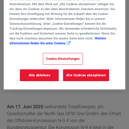
Kontrollverlust. Mit dem Klick auf „Alle Cookies akzeptieren“ willigen Sie
ein, dass wir Cookies zu den oben beschriebenen Zwecken einsetzen. Sie
Press release
können Ihre Einwilligung mit Wirkung für die Zukunft über die Cookie-
Einstellungen widerrufen. Mehr Informationen finden Sie in unserer
TotalEnergies erhält neue
Datenschutzerklärung. Unter „Cookie-Einstellungen“ können Sie die
Tracking-Einstellungen anpassen. Wir verwenden erforderliche Drittinhalte,
Konzession in der Nordsee
um die Funktion und Sicherheit unserer Seite zu gewährleisten. Wenn Sie
dies nicht möchten, besuchen Sie unsere Seite bitte nicht.
Weitere
Informationen finden Sie unter Cookies.
zur Entwicklung von
Offshore-Windkraft
Cookie-Einstellungen
Alle ablehnen
Alle Cookies akzeptieren
Veröffentlicht am 17/06/2025
1 Min
Lesezeit
Am 17. Juni 2025
verkündete TotalEnergies, als
Gesellschafter der North Sea OFW One GmbH, den Erhalt
der Offshore-Konzession N-9.4 von der
Bundesnetzagentur. Die Konzession N-9.4 liegt in der