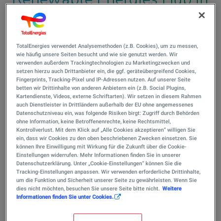
Hamburg
Mit dem Renewable Energies Hub hat
TotalEnergies verwendet Analysemethoden (z.B. Cookies), um zu messen,
TotalEnergies am 19. September 2024 in
wie häufig unsere Seiten besucht und wie sie genutzt werden. Wir
der Hamburger Altstadt einen neuen
verwenden außerdem Trackingtechnologien zu Marketingzwecken und
setzen hierzu auch Drittanbieter ein, die ggf. geräteübergreifend Cookies,
Regionalstandort eröffnet, der sich komplett
Fingerprints, Tracking-Pixel und IP-Adressen nutzen. Auf unserer Seite
betten wir Drittinhalte von anderen Anbietern ein (z.B. Social Plugins,
dem Ausbau der erneuerbaren Energien in
Kartendienste, Videos, externe Schriftarten). Wir setzen in diesem Rahmen
Deutschland widmet.
auch Dienstleister in Drittländern außerhalb der EU ohne angemessenes
Datenschutzniveau ein, was folgende Risiken birgt: Zugriff durch Behörden
ohne Information, keine Betroffenenrechte, keine Rechtsmittel,
Kontrollverlust. Mit dem Klick auf „Alle Cookies akzeptieren“ willigen Sie
ein, dass wir Cookies zu den oben beschriebenen Zwecken einsetzen. Sie
Veröffentlicht am 23/09/2024
können Ihre Einwilligung mit Wirkung für die Zukunft über die Cookie-
1 Min
Lesezeit
Einstellungen widerrufen. Mehr Informationen finden Sie in unserer
Datenschutzerklärung. Unter „Cookie-Einstellungen“ können Sie die
Tracking-Einstellungen anpassen. Wir verwenden erforderliche Drittinhalte,
um die Funktion und Sicherheit unserer Seite zu gewährleisten. Wenn Sie
dies nicht möchten, besuchen Sie unsere Seite bitte nicht.
Weitere
Berlin, 23. September 2024
– Mit dem Renewable
Informationen finden Sie unter Cookies.
Energies Hub hat TotalEnergies am 19. September 2024