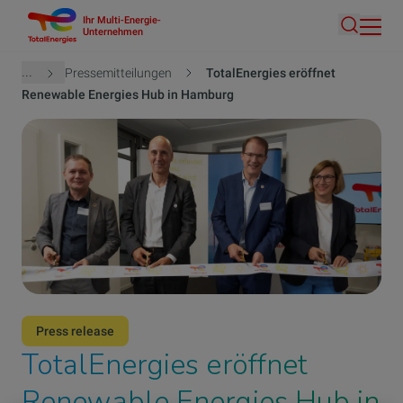
Ihr Multi-Energie-
Direkt
Unternehmen
Suche
zum
Inhalt
Pfadnavigation
...
Pressemitteilungen
TotalEnergies eröffnet
Renewable Energies Hub in Hamburg
Press release
TotalEnergies eröffnet
Renewable Energies Hub in