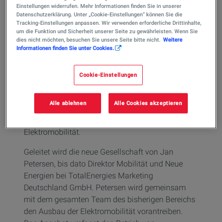
Umsetzung seiner Ambition, gemeinsam mit der
Einstellungen widerrufen. Mehr Informationen finden Sie in unserer
Gesellschaft bis 2050 Klimaneutralität zu
Datenschutzerklärung. Unter „Cookie-Einstellungen“ können Sie die
Tracking-Einstellungen anpassen. Wir verwenden erforderliche Drittinhalte,
erreichen und dabei die Transition zu einer CO2-
um die Funktion und Sicherheit unserer Seite zu gewährleisten. Wenn Sie
freien Mobilität zu begleiten. Elektromobilität ist
dies nicht möchten, besuchen Sie unsere Seite bitte nicht.
Weitere
ein wesentliches Element der Energiewende und
Informationen finden Sie unter Cookies.
ein weiterer, wichtiger Schritt auf dem Weg zu
einer emissionsarmen und nachhaltigen
Cookie-Einstellungen
Mobilität. TotalEnergies möchte seine Kunden bei
ihrer Energiewende begleiten und dabei ist
Alle ablehnen
Alle Cookies akzeptieren
Deutschland einer der Zielmärkte des
Unternehmens für die Entwicklung der
Elektromobilität.
Geleitet wird die neue Gesellschaft von Jan
Petersen, bis dato Direktor Mobilität und Neue
Energien bei TotalEnergies Marketing
Deutschland GmbH. Petersen wird gemeinsam
mit dem gesamten Team des bisherigen Bereichs
den Ausbau der Elektromobilität vorantreiben.