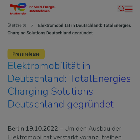
Ihr Multi-Energie-
Direkt
Unternehmen
Suche
zum
Inhalt
Pfadnavigation
Startseite
Elektromobilität in Deutschland: TotalEnergies
Charging Solutions Deutschland gegründet
Press release
Elektromobilität in
Deutschland: TotalEnergies
Charging Solutions
Deutschland gegründet
Berlin 19.10.2022
– Um den Ausbau der
Elektromobilität verstärkt voranzutreiben