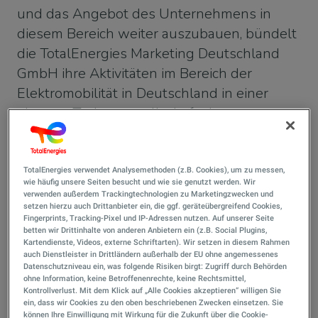
und das Angebot des Unternehmens in
diesem Bereich weiter auszubauen, bündelt
die TotalEnergies Marketing Deutschland
GmbH ihre Aktivitäten im Bereich der
Elektromobilität in Deutschland in einer
eigenen Tochtergesellschaft: der
TotalEnergies Charging Solutions
Deutschland GmbH.
TotalEnergies verwendet Analysemethoden (z.B. Cookies), um zu messen,
wie häufig unsere Seiten besucht und wie sie genutzt werden. Wir
verwenden außerdem Trackingtechnologien zu Marketingzwecken und
setzen hierzu auch Drittanbieter ein, die ggf. geräteübergreifend Cookies,
Veröffentlicht am 19/10/2022
Fingerprints, Tracking-Pixel und IP-Adressen nutzen. Auf unserer Seite
1 Min
Lesezeit
betten wir Drittinhalte von anderen Anbietern ein (z.B. Social Plugins,
Kartendienste, Videos, externe Schriftarten). Wir setzen in diesem Rahmen
auch Dienstleister in Drittländern außerhalb der EU ohne angemessenes
Datenschutzniveau ein, was folgende Risiken birgt: Zugriff durch Behörden
ohne Information, keine Betroffenenrechte, keine Rechtsmittel,
Mit der Gründung dieser Tochtergesellschaft
Kontrollverlust. Mit dem Klick auf „Alle Cookies akzeptieren“ willigen Sie
verfolgt TotalEnergies entschieden die
ein, dass wir Cookies zu den oben beschriebenen Zwecken einsetzen. Sie
können Ihre Einwilligung mit Wirkung für die Zukunft über die Cookie-