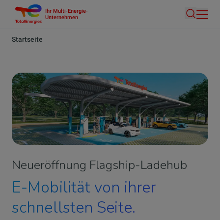
Ihr Multi-Energie-
Direkt
Unternehmen
Suche
zum
Inhalt
Pfadnavigation
Startseite
Neueröffnung Flagship-Ladehub
E-Mobilität von ihrer
schnellsten Seite.