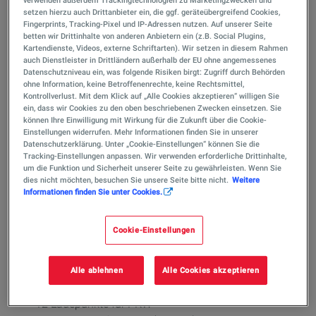
verwenden außerdem Trackingtechnologien zu Marketingzwecken und
setzen hierzu auch Drittanbieter ein, die ggf. geräteübergreifend Cookies,
Fingerprints, Tracking-Pixel und IP-Adressen nutzen. Auf unserer Seite
betten wir Drittinhalte von anderen Anbietern ein (z.B. Social Plugins,
Kartendienste, Videos, externe Schriftarten). Wir setzen in diesem Rahmen
auch Dienstleister in Drittländern außerhalb der EU ohne angemessenes
Datenschutzniveau ein, was folgende Risiken birgt: Zugriff durch Behörden
ohne Information, keine Betroffenenrechte, keine Rechtsmittel,
Kontrollverlust. Mit dem Klick auf „Alle Cookies akzeptieren“ willigen Sie
ein, dass wir Cookies zu den oben beschriebenen Zwecken einsetzen. Sie
können Ihre Einwilligung mit Wirkung für die Zukunft über die Cookie-
Einstellungen widerrufen. Mehr Informationen finden Sie in unserer
Datenschutzerklärung. Unter „Cookie-Einstellungen“ können Sie die
Tracking-Einstellungen anpassen. Wir verwenden erforderliche Drittinhalte,
um die Funktion und Sicherheit unserer Seite zu gewährleisten. Wenn Sie
dies nicht möchten, besuchen Sie unsere Seite bitte nicht.
Weitere
Informationen finden Sie unter Cookies.
Der neue TotalEnergies Flagship-
Cookie-Einstellungen
Ladehub am Elly-Beinhorn-Ring im
Überblick
Alle ablehnen
Alle Cookies akzeptieren
12 Ladepunkte für PKW